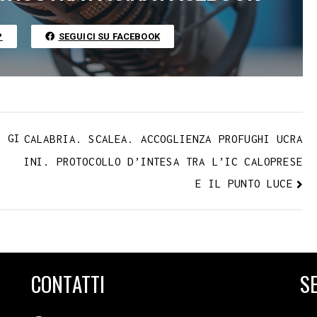
r
i
n
P
SEGUICI SU FACEBOOK
k
A GI
CALABRIA. SCALEA. ACCOGLIENZA PROFUGHI UCRA
INI. PROTOCOLLO D’INTESA TRA L’IC CALOPRESE
E IL PUNTO LUCE
CONTATTI
SE