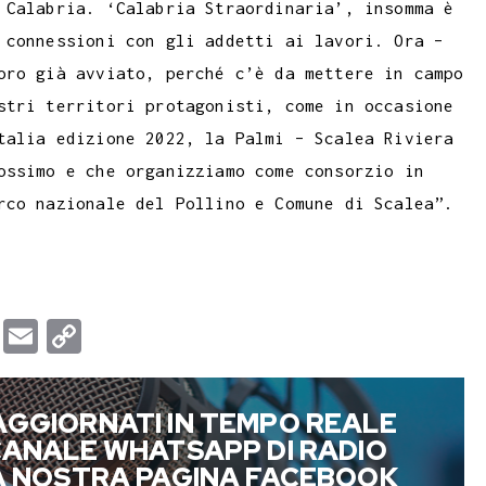
 Calabria. ‘Calabria Straordinaria’, insomma è
 connessioni con gli addetti ai lavori. Ora –
oro già avviato, perché c’è da mettere in campo
stri territori protagonisti, come in occasione
talia edizione 2022, la Palmi – Scalea Riviera
ossimo e che organizziamo come consorzio in
rco nazionale del Pollino e Comune di Scalea”.
T
E
C
u
m
o
m
a
p
AGGIORNATI IN TEMPO REALE
b
i
y
 CANALE WHATSAPP DI RADIO
l
l
L
LA NOSTRA PAGINA FACEBOOK