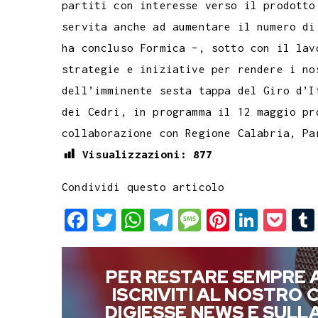
partiti con interesse verso il prodotto
servita anche ad aumentare il numero di
ha concluso Formica –, sotto con il lav
strategie e iniziative per rendere i no
dell’imminente sesta tappa del Giro d’I
dei Cedri, in programma il 12 maggio pr
collaborazione con Regione Calabria, Pa
Visualizzazioni:
877
Condividi questo articolo
F
T
W
T
M
P
L
P
a
w
h
e
e
i
i
o
c
i
a
l
s
n
n
c
PER RESTARE SEMPRE 
e
t
t
e
s
t
k
k
ISCRIVITI AL NOSTRO
b
t
s
g
a
e
e
e
DIGIESSE NEWS E SUL