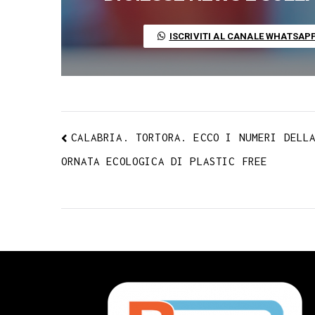
o
e
A
r
g
r
d
t
o
r
p
a
e
e
I
ISCRIVITI AL CANALE WHATSAP
k
p
m
s
n
t
CALABRIA. TORTORA. ECCO I NUMERI DELL
ORNATA ECOLOGICA DI PLASTIC FREE