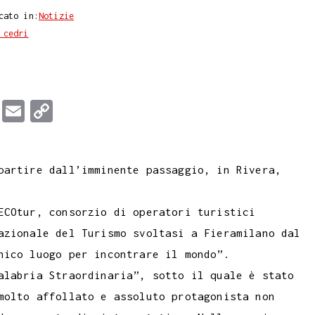
cato in:
Notizie
 cedri
T
E
C
u
m
o
m
a
p
partire dall’imminente passaggio, in Rivera,
b
i
y
l
l
L
ECOtur, consorzio di operatori turistici
r
i
azionale del Turismo svoltasi a Fieramilano dal
n
nico luogo per incontrare il mondo”.
k
alabria Straordinaria”, sotto il quale è stato
molto affollato e assoluto protagonista non