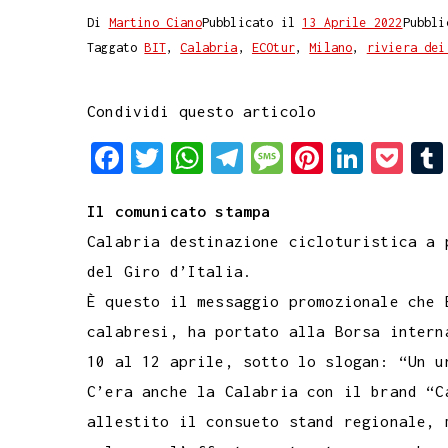
Di
Martino Ciano
Pubblicato il
13 Aprile 2022
Pubbli
Taggato
BIT
,
Calabria
,
ECOtur
,
Milano
,
riviera dei
Condividi questo articolo
F
T
W
T
M
P
L
P
a
w
h
e
e
i
i
o
Il comunicato stampa
c
i
a
l
s
n
n
c
Calabria destinazione cicloturistica a 
e
t
t
e
s
t
k
k
del Giro d’Italia.
b
t
s
g
a
e
e
e
È questo il messaggio promozionale che 
o
e
A
r
g
r
d
t
calabresi, ha portato alla Borsa intern
o
r
p
a
e
e
I
10 al 12 aprile, sotto lo slogan: “Un u
k
p
m
s
n
C’era anche la Calabria con il brand “C
t
allestito il consueto stand regionale, 