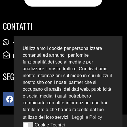
CONTATTI
+39 345 72 72 88 5
Utilizziamo i cookie per personalizzare
radiodigiesse@gmail.com
contenuti ed annunci, per fornire
funzionalità dei social media e per
analizzare il nostro traffico. Condividiamo
SEGUICI SUI SOCIAL
inoltre informazioni sul modo in cui utilizzi il
nostro sito con i nostri partner che si
occupano di analisi dei dati web, pubblicità
e social media, i quali potrebbero
combinarle con altre informazioni che hai
fornito loro o che hanno raccolto dal tuo
utilizzo dei loro servizi.
Leggi la Policy
Cookie Tecnici
Cookie Tecnici