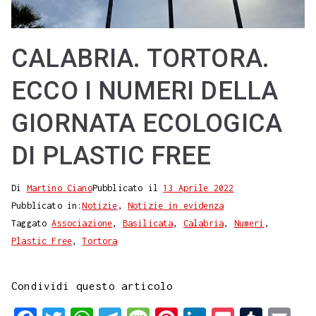
CALABRIA. TORTORA.
ECCO I NUMERI DELLA
GIORNATA ECOLOGICA
DI PLASTIC FREE
Di
Martino Ciano
Pubblicato il
13 Aprile 2022
Pubblicato in:
Notizie
,
Notizie in evidenza
Taggato
Associazione
,
Basilicata
,
Calabria
,
Numeri
,
Plastic Free
,
Tortora
Condividi questo articolo