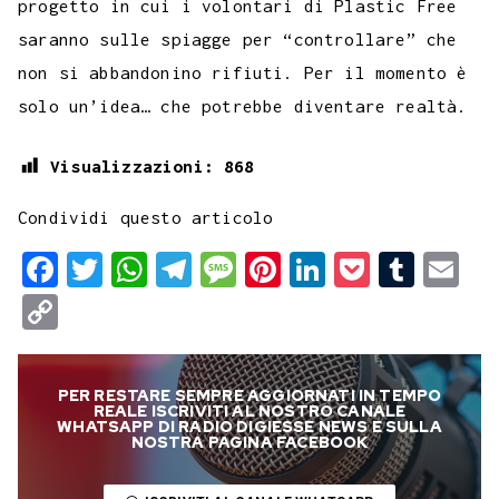
progetto in cui i volontari di Plastic Free
saranno sulle spiagge per “controllare” che
non si abbandonino rifiuti. Per il momento è
solo un’idea… che potrebbe diventare realtà.
Visualizzazioni:
868
Condividi questo articolo
F
T
W
T
M
P
L
P
T
E
a
w
h
e
e
i
i
o
u
m
C
c
i
a
l
s
n
n
c
m
a
o
e
t
t
e
s
t
k
k
b
i
p
PER RESTARE SEMPRE AGGIORNATI IN TEMPO
b
t
s
g
a
e
e
e
l
l
y
REALE ISCRIVITI AL NOSTRO CANALE
WHATSAPP DI RADIO DIGIESSE NEWS E SULLA
o
e
A
r
g
r
d
t
r
NOSTRA PAGINA FACEBOOK
L
o
r
p
a
e
e
I
i