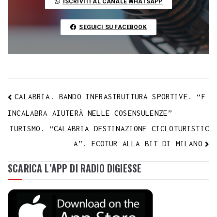
ISCRIVITI AL CANALE WHATSAPP
k
p
m
s
n
n
t
k
SEGUICI SU FACEBOOK
CALABRIA. BANDO INFRASTRUTTURA SPORTIVE. “F
INCALABRA AIUTERÀ NELLE COSENSULENZE”
TURISMO. “CALABRIA DESTINAZIONE CICLOTURISTIC
A”. ECOTUR ALLA BIT DI MILANO
SCARICA L’APP DI RADIO DIGIESSE