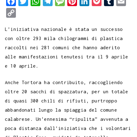
F
T
W
T
M
P
L
P
T
E
a
w
h
e
e
i
i
o
u
m
C
c
i
a
l
s
n
n
c
m
a
o
e
t
t
e
s
t
k
k
b
i
L’iniziativa nazionale è stata un successo
p
b
t
s
g
a
e
e
e
l
l
con oltre 293 mila chilogrammi di plastica
y
raccolti nei 281 comuni che hanno aderito
o
e
A
r
g
r
d
t
r
L
alle manifestazioni tenutesi tra il 9 aprile
o
r
p
a
e
e
I
i
e 10 aprile.
k
p
m
s
n
n
t
k
Anche Tortora ha contribuito, raccogliendo
oltre 20 sacchi di spazzatura, per un totale
di quasi 300 chili di rifiuti, purtroppo
abbandonati lungo la spiaggia del comune
calabrese. Un’ennesima “ripulita” avvenuta a
poca distanza dall’iniziativa che i volontari