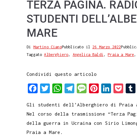
TERZA PAGINA. RADIO
STUDENTI DELL’ALBE
MARE
Di
Martino Ciano
Pubblicato il
26 Marzo 2022
Pubblic
Taggato
Alberghiero
,
Angelica Baldi
,
Praia a Mare
Condividi questo articolo
F
T
W
T
M
P
L
P
a
w
h
e
e
i
i
o
Gli studenti dell’Alberghiero di Praia 
c
i
a
l
s
n
n
c
Nel corso della trasmissione “Terza Pag
e
t
t
e
s
t
k
k
della guerra in Ucraina con Sirio Limon
b
t
s
g
a
e
e
e
Praia a Mare.