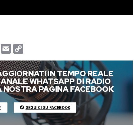
T
E
C
u
m
o
m
a
p
AGGIORNATI IN TEMPO REALE
b
i
y
 CANALE WHATSAPP DI RADIO
l
l
L
LA NOSTRA PAGINA FACEBOOK
r
i
n
P
SEGUICI SU FACEBOOK
k