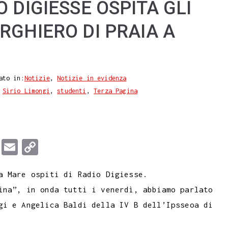
 DIGIESSE OSPITA GLI
RGHIERO DI PRAIA A
ato in:
Notizie
,
Notizie in evidenza
,
Sirio Limongi
,
studenti
,
Terza Pagina
T
E
C
u
m
o
a Mare ospiti di Radio Digiesse.
m
a
p
ina”, in onda tutti i venerdì, abbiamo parlato
b
i
y
gi e Angelica Baldi della IV B dell’Ipsseoa di
l
l
L