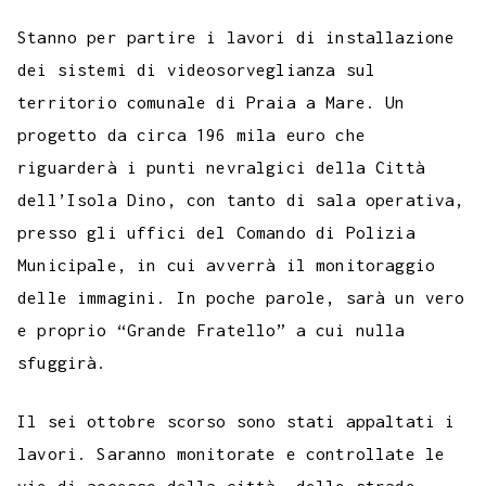
c
i
a
l
s
n
n
c
m
a
o
e
t
t
e
s
t
k
k
b
i
Stanno per partire i lavori di installazione
p
b
t
s
g
a
e
e
e
l
l
dei sistemi di videosorveglianza sul
y
territorio comunale di Praia a Mare. Un
o
e
A
r
g
r
d
t
r
L
progetto da circa 196 mila euro che
o
r
p
a
e
e
I
i
riguarderà i punti nevralgici della Città
k
p
m
s
n
n
dell’Isola Dino, con tanto di sala operativa,
t
k
presso gli uffici del Comando di Polizia
Municipale, in cui avverrà il monitoraggio
delle immagini. In poche parole, sarà un vero
e proprio “Grande Fratello” a cui nulla
sfuggirà.
Il sei ottobre scorso sono stati appaltati i
lavori. Saranno monitorate e controllate le
vie di accesso della città, delle strade,