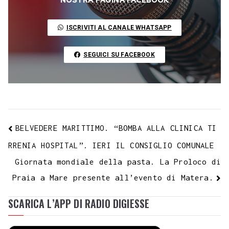
o
e
A
r
g
r
d
t
r
L
o
r
p
a
e
e
I
i
ISCRIVITI AL CANALE WHATSAPP
k
p
m
s
n
n
t
k
SEGUICI SU FACEBOOK
BELVEDERE MARITTIMO. “BOMBA ALLA CLINICA TI
RRENIA HOSPITAL”. IERI IL CONSIGLIO COMUNALE
Giornata mondiale della pasta. La Proloco di
Praia a Mare presente all’evento di Matera.
SCARICA L’APP DI RADIO DIGIESSE