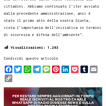
cittadini. Abbiamo continuato l’iter avviato
dalla precedente amministrazione, anzi è
stato il primo atto della nostra Giunta,
vista l’importanza dell’iniziativa in termini
di sicurezza e difesa dell’ambiente”.
Visualizzazioni:
1.263
Condividi questo articolo
F
T
W
T
M
P
L
P
T
E
a
w
h
e
e
i
i
o
u
m
C
c
i
a
l
s
n
n
c
m
a
o
e
t
t
e
s
t
k
k
b
i
p
PER RESTARE SEMPRE AGGIORNATI IN TEMPO
b
t
s
g
a
e
e
e
l
l
y
REALE ISCRIVITI AL NOSTRO CANALE
WHATSAPP DI RADIO DIGIESSE NEWS E SULLA
NOSTRA PAGINA FACEBOOK