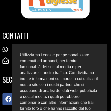
CONTATTI
+39 345 72 72 88 5
Utilizziamo i cookie per personalizzare
radiodigiesse@gmail.com
contenuti ed annunci, per fornire
funzionalità dei social media e per
analizzare il nostro traffico. Condividiamo
SEGUICI SUI SOCIAL
inoltre informazioni sul modo in cui utilizzi il
nostro sito con i nostri partner che si
occupano di analisi dei dati web, pubblicità
e social media, i quali potrebbero
combinarle con altre informazioni che hai
fornito loro o che hanno raccolto dal tuo