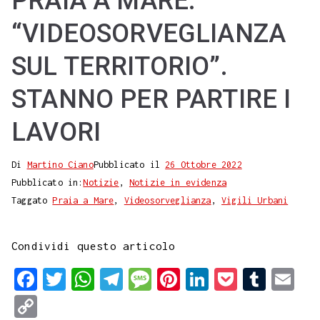
PRAIA A MARE.
“VIDEOSORVEGLIANZA
SUL TERRITORIO”.
STANNO PER PARTIRE I
LAVORI
Di
Martino Ciano
Pubblicato il
26 Ottobre 2022
Pubblicato in:
Notizie
,
Notizie in evidenza
Taggato
Praia a Mare
,
Videosorveglianza
,
Vigili Urbani
Condividi questo articolo
F
T
W
T
M
P
L
P
T
E
a
w
h
e
e
i
i
o
u
m
C