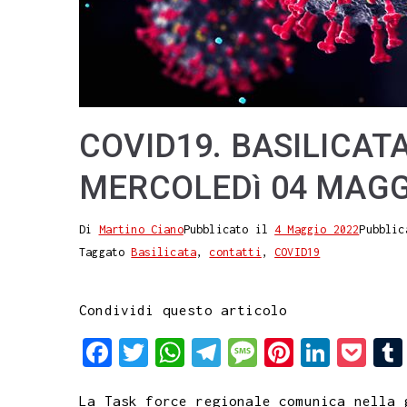
COVID19. BASILICATA
MERCOLEDì 04 MAGG
Di
Martino Ciano
Pubblicato il
4 Maggio 2022
Pubblic
Taggato
Basilicata
,
contatti
,
COVID19
Condividi questo articolo
F
T
W
T
M
P
L
P
a
w
h
e
e
i
i
o
La Task force regionale comunica nella 