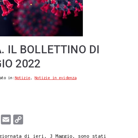
. IL BOLLETTINO DI
IO 2022
ato in:
Notizie
,
Notizie in evidenza
T
E
C
u
m
o
giornata di ieri, 3 Maggio, sono stati