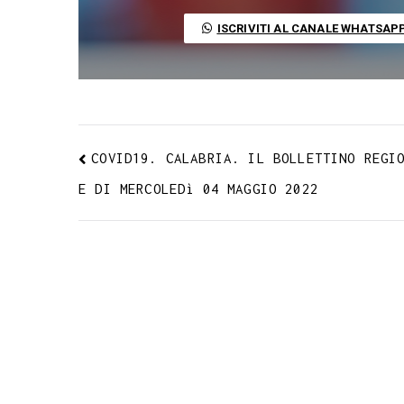
o
e
A
r
g
r
d
t
o
r
p
a
e
e
I
ISCRIVITI AL CANALE WHATSAP
k
p
m
s
n
t
COVID19. CALABRIA. IL BOLLETTINO REGI
E DI MERCOLEDì 04 MAGGIO 2022