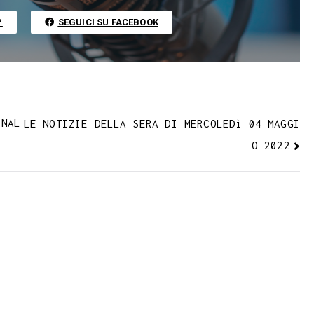
r
i
n
P
SEGUICI SU FACEBOOK
k
ONAL
LE NOTIZIE DELLA SERA DI MERCOLEDì 04 MAGGI
O 2022