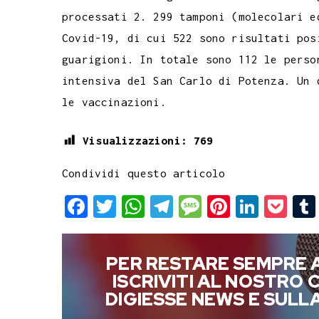
c
i
a
l
s
n
n
c
processati 2. 299 tamponi (molecolari e
e
t
t
e
s
t
k
k
Covid-19, di cui 522 sono risultati po
b
t
s
g
a
e
e
e
guarigioni. In totale sono 112 le perso
o
e
A
r
g
r
d
t
intensiva del San Carlo di Potenza. Un 
o
r
p
a
e
e
I
le vaccinazioni.
k
p
m
s
n
t
Visualizzazioni:
769
Condividi questo articolo
F
T
W
T
M
P
L
P
a
w
h
e
e
i
i
o
c
i
a
l
s
n
n
c
PER RESTARE SEMPRE 
e
t
t
e
s
t
k
k
ISCRIVITI AL NOSTRO
b
t
s
g
a
e
e
e
DIGIESSE NEWS E SUL