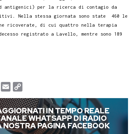
m
a
p
d antigenici) per la ricerca di contagio da
b
i
y
sitivi. Nella stessa giornata sono state 460 le
l
l
L
ne ricoverate, di cui quattro nella terapia
r
i
decesso registrato a Lavello, mentre sono 189
n
k
T
E
C
u
m
o
m
a
p
AGGIORNATI IN TEMPO REALE
b
i
y
 CANALE WHATSAPP DI RADIO
l
l
L
LA NOSTRA PAGINA FACEBOOK