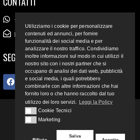
CONTATTI
+39 345 72 72 88 5
Utilizziamo i cookie per personalizzare
radiodigiesse@gmail.com
contenuti ed annunci, per fornire
funzionalità dei social media e per
analizzare il nostro traffico. Condividiamo
SEGUICI SUI SOCIAL
inoltre informazioni sul modo in cui utilizzi il
nostro sito con i nostri partner che si
occupano di analisi dei dati web, pubblicità
e social media, i quali potrebbero
combinarle con altre informazioni che hai
fornito loro o che hanno raccolto dal tuo
utilizzo dei loro servizi.
Leggi la Policy
93.4 E 95.3 FM
Cookie Tecnici
Cookie Tecnici
Marketing
Marketing
Copyright 2018 – 2022
Radio Digiesse.
Salva
Rifiuto
Accetto