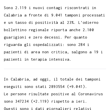
c
i
a
l
s
n
n
c
m
a
o
e
t
t
e
s
t
k
k
b
i
Sono 2.119 i nuovi contagi riscontrati in
p
b
t
s
g
a
e
e
e
l
l
Calabria a fronte di 9.041 tamponi processati
y
e un tasso di positività al 23%. L’odierno
o
e
A
r
g
r
d
t
r
L
bollettino regionale riporta anche 2.100
o
r
p
a
e
e
I
i
guarigioni e zero decessi. Per quanto
k
p
m
s
n
n
riguarda gli ospedalizzati: sono 284 i
t
k
pazienti di area non critica, salgono a 19 i
pazienti in terapia intensiva.
I
n Calabria, ad oggi, il totale dei tamponi
eseguiti sono stati 2893554 (+9.041).
Le persone risultate positive al Coronavirus
sono 347234 (+2.119) rispetto a ieri.
Questi sono i dati giornalieri relativi