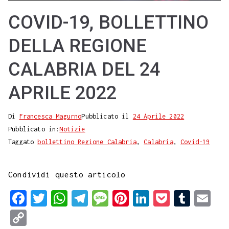
COVID-19, BOLLETTINO
DELLA REGIONE
CALABRIA DEL 24
APRILE 2022
Di
Francesca Magurno
Pubblicato il
24 Aprile 2022
Pubblicato in:
Notizie
Taggato
bollettino Regione Calabria
,
Calabria
,
Covid-19
Condividi questo articolo
F
T
W
T
M
P
L
P
T
E
a
w
h
e
e
i
i
o
u
m
C