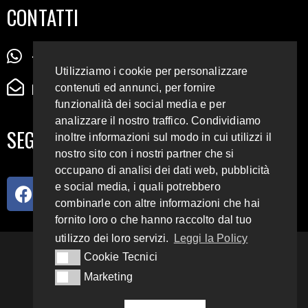
CONTATTI
+39 345 72 72 88 5
Utilizziamo i cookie per personalizzare
radiodigiesse@gmail.com
contenuti ed annunci, per fornire
funzionalità dei social media e per
analizzare il nostro traffico. Condividiamo
SEGUICI SUI SOCIAL
inoltre informazioni sul modo in cui utilizzi il
nostro sito con i nostri partner che si
occupano di analisi dei dati web, pubblicità
e social media, i quali potrebbero
combinarle con altre informazioni che hai
fornito loro o che hanno raccolto dal tuo
utilizzo dei loro servizi.
Leggi la Policy
93.4 E 95.3 FM
Cookie Tecnici
Cookie Tecnici
Marketing
Marketing
Copyright 2018 – 2022
Radio Digiesse.