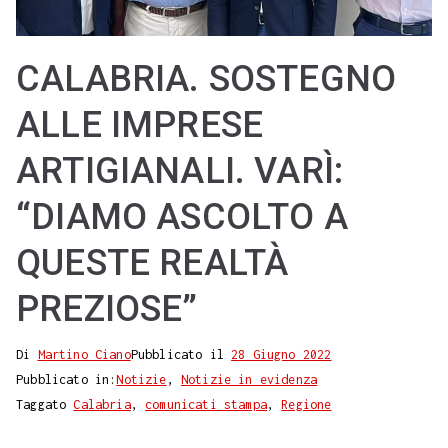
CALABRIA. SOSTEGNO
ALLE IMPRESE
ARTIGIANALI. VARÌ:
“DIAMO ASCOLTO A
QUESTE REALTÀ
PREZIOSE”
Di
Martino Ciano
Pubblicato il
28 Giugno 2022
Pubblicato in:
Notizie
,
Notizie in evidenza
Taggato
Calabria
,
comunicati stampa
,
Regione