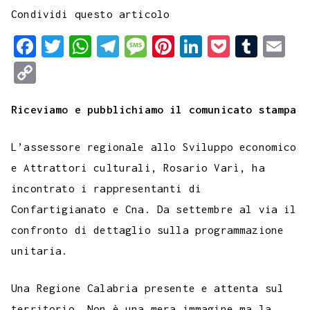
Condividi questo articolo
F
T
W
T
M
P
L
P
T
E
a
w
h
e
e
i
i
o
u
m
C
c
i
a
l
s
n
n
c
m
a
o
e
t
t
e
s
t
k
k
b
i
Riceviamo e pubblichiamo il comunicato stampa
p
b
t
s
g
a
e
e
e
l
l
y
L’assessore regionale allo Sviluppo economico
o
e
A
r
g
r
d
t
r
L
e Attrattori culturali, Rosario Varì, ha
o
r
p
a
e
e
I
i
incontrato i rappresentanti di
k
p
m
s
n
n
Confartigianato e Cna. Da settembre al via il
t
k
confronto di dettaglio sulla programmazione
unitaria.
Una Regione Calabria presente e attenta sul
territorio. Non è una mera immagine ma la