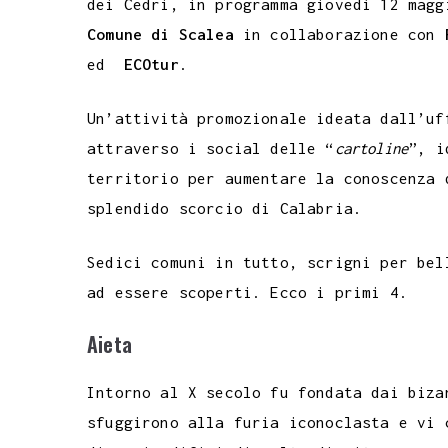
dei Cedri, in programma giovedì 12 magg
o
e
A
r
g
r
d
t
Comune di Scalea
in collaborazione con
o
r
p
a
e
e
I
ed
ECOtur
.
k
p
m
s
n
t
Un’attività promozionale ideata dall’uf
attraverso i social delle “
cartoline
”, i
territorio per aumentare la conoscenza 
splendido scorcio di Calabria.
Sedici comuni in tutto, scrigni per bel
ad essere scoperti. Ecco i primi 4.
Aieta
Intorno al X secolo fu fondata dai biza
sfuggirono alla furia iconoclasta e vi 