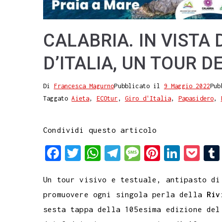
CALABRIA. IN VISTA 
D’ITALIA, UN TOUR D
Di
Francesca Magurno
Pubblicato il
9 Maggio 2022
Pub
Taggato
Aieta
,
ECOtur
,
Giro d'Italia
,
Papasidero
,
Condividi questo articolo
F
T
W
T
M
P
L
P
a
w
h
e
e
i
i
o
Un tour visivo e testuale, antipasto di
c
i
a
l
s
n
n
c
promuovere ogni singola perla della
Riv
e
t
t
e
s
t
k
k
sesta tappa della 105esima edizione del
b
t
s
g
a
e
e
e