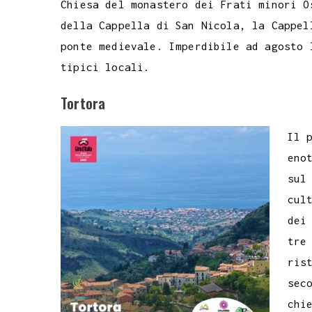
Chiesa del monastero dei Frati minori O
della Cappella di San Nicola, la Cappel
ponte medievale. Imperdibile ad agosto 
tipici locali.
Tortora
Il 
eno
sul
cul
dei
tre
ris
sec
chi