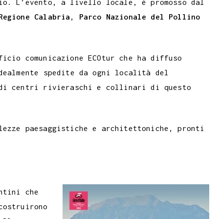
io. L’evento, a livello locale, è promosso dal
r
i
Regione Calabria
,
Parco Nazionale del Pollino
n
k
ficio comunicazione ECOtur che ha diffuso
dealmente spedite da ogni località del
di centri rivieraschi e collinari di questo
lezze paesaggistiche e architettoniche, pronti
ntini che
costruirono