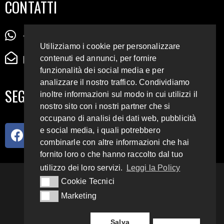
CONTATTI
+39 345 72 72 88 5
Utilizziamo i cookie per personalizzare
radiodigiesse@gmail.com
contenuti ed annunci, per fornire
funzionalità dei social media e per
analizzare il nostro traffico. Condividiamo
SEGUICI SUI SOCIAL
inoltre informazioni sul modo in cui utilizzi il
nostro sito con i nostri partner che si
occupano di analisi dei dati web, pubblicità
e social media, i quali potrebbero
combinarle con altre informazioni che hai
fornito loro o che hanno raccolto dal tuo
utilizzo dei loro servizi.
Leggi la Policy
93.4 E 95.3 FM
Cookie Tecnici
Cookie Tecnici
Marketing
Marketing
Copyright 2018 – 2022
Radio Digiesse.
Salva