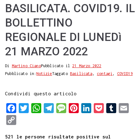
BASILICATA. COVID19. IL
BOLLETTINO
REGIONALE DI LUNEDì
21 MARZO 2022
Di
Martino Ciano
Pubblicato il
21 Marzo 2022
Pubblicato in:
Notizie
Taggato
Basilicata
,
contagi
,
COVID19
Condividi questo articolo
F
T
W
T
M
P
L
P
T
E
a
w
h
e
e
i
i
o
u
m
C
c
i
a
l
s
n
n
c
m
a
o
e
t
t
e
s
t
k
k
b
i
521 le persone risultate positive sul
p