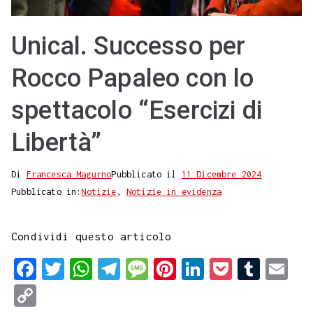
Unical. Successo per
Rocco Papaleo con lo
spettacolo “Esercizi di
Libertà”
Di
Francesca Magurno
Pubblicato il
11 Dicembre 2024
Pubblicato in:
Notizie
,
Notizie in evidenza
Condividi questo articolo
F
T
W
T
M
P
L
P
T
E
a
w
h
e
e
i
i
o
u
m
C