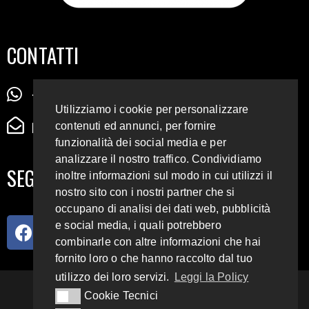
CONTATTI
+39 345 72 72 88 5
Utilizziamo i cookie per personalizzare
radiodigiesse@gmail.com
contenuti ed annunci, per fornire
funzionalità dei social media e per
analizzare il nostro traffico. Condividiamo
SEGUICI SUI SOCIAL
inoltre informazioni sul modo in cui utilizzi il
nostro sito con i nostri partner che si
occupano di analisi dei dati web, pubblicità
e social media, i quali potrebbero
combinarle con altre informazioni che hai
fornito loro o che hanno raccolto dal tuo
utilizzo dei loro servizi.
Leggi la Policy
93.4 E 95.3 FM
Cookie Tecnici
Cookie Tecnici