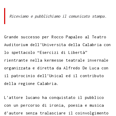
c
i
a
l
s
n
n
c
m
a
o
e
t
t
e
s
t
k
k
b
i
p
b
t
s
g
a
e
e
e
l
l
Riceviamo e pubblichiamo il comunicato stampa.
y
o
e
A
r
g
r
d
t
r
L
o
r
p
a
e
e
I
i
Grande successo per Rocco Papaleo al Teatro
k
p
m
s
n
n
Auditorium dell’Universita della Calabria con
t
k
lo spettacolo “Esercizi di Libertà”
rientrante nella kermesse teatrale invernale
organizzata e diretta da Alfredo De Luca con
il patrocinio dell’Unical ed il contributo
della regione Calabria.
L’attore lucano ha conquistato il pubblico
con un percorso di ironia, poesia e musica
d’autore senza tralasciare il coinvolgimento