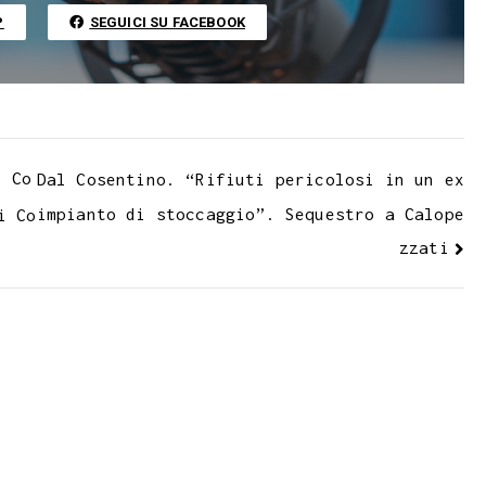
n
P
SEGUICI SU FACEBOOK
k
o Co
Dal Cosentino. “Rifiuti pericolosi in un ex
impianto di stoccaggio”. Sequestro a Calope
i Co
zzati