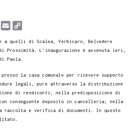
T
E
C
u
m
o
e a quelli di Scalea, Verbicaro, Belvedere
m
a
p
di Prossimità. L’inaugurazione è avvenuta ieri,
b
i
y
di Paola.
l
l
L
r
i
 presso la casa comunale per ricevere supporto
n
edure legali, pure attraverso la distribuzione
k
zione di rendiconti, nella predisposizione di
con conseguente deposito in cancelleria; nella
a raccolta e verifica di documenti. In questo
litato.