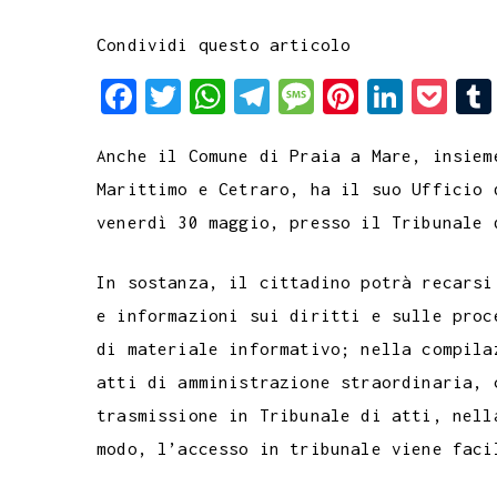
Condividi questo articolo
F
T
W
T
M
P
L
P
a
w
h
e
e
i
i
o
Anche il Comune di Praia a Mare, insiem
c
i
a
l
s
n
n
c
Marittimo e Cetraro, ha il suo Ufficio 
e
t
t
e
s
t
k
k
venerdì 30 maggio, presso il Tribunale 
b
t
s
g
a
e
e
e
o
e
A
r
g
r
d
t
In sostanza, il cittadino potrà recarsi
o
r
p
a
e
e
I
e informazioni sui diritti e sulle proc
k
p
m
s
n
di materiale informativo; nella compila
t
atti di amministrazione straordinaria, 
trasmissione in Tribunale di atti, nell
modo, l’accesso in tribunale viene faci