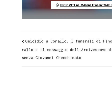
o
r
p
a
e
e
I
ISCRIVITI AL CANALE WHATSAP
k
p
m
s
n
t
Omicidio a Corallo. I funerali di Pin
rallo e il messaggio dell’Arcivescovo d
senza Giovanni Checchinato