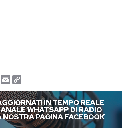
T
E
C
u
m
o
m
a
p
AGGIORNATI IN TEMPO REALE
b
i
y
 CANALE WHATSAPP DI RADIO
l
l
L
LA NOSTRA PAGINA FACEBOOK
r
i