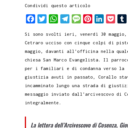
Condividi questo articolo
F
T
W
T
M
P
L
P
a
w
h
e
e
i
i
o
Si sono svolti ieri, venerdì 30 maggio,
c
i
a
l
s
n
n
c
Cetraro ucciso con cinque colpi di pist
e
t
t
e
s
t
k
k
maggio, davanti all’officina nella qual
b
t
s
g
a
e
e
e
chiesa San Marco Evangelista. Il parroc
o
e
A
r
g
r
d
t
per i familiari e di condanna verso la 
o
r
p
a
e
e
I
giustizia avuti in passato, Corallo sta
k
p
m
s
n
incamminato lungo una strada di giustiz
t
messaggio inviato dall’arcivescovo di C
integralmente.
La lettera dell’Arcivescovo di Cosenza, Gi