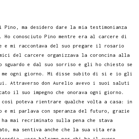
i Pino, ma desidero dare la mia testimonianza
. Ho conosciuto Pino mentre era al carcere di
e e mi raccontava del suo pregare il rosario
mici del carcere organizzava la coroncina alla
o sguardo e dal suo sorriso e gli ho chiesto se
 me ogni giorno. Mi disse subito di si e io gli
ui. Attraverso don Aurelio avevo i suoi saluti
cato il suo impegno che onorava ogni giorno.
 così poteva rientrare qualche volta a casa: in
o e mi parlava con speranza del futuro, grazie
 ha mai recriminato sulla pena che stava
ato, ma sentiva anche che la sua vita era
icordia, vero balsamo per chi ha il cuore