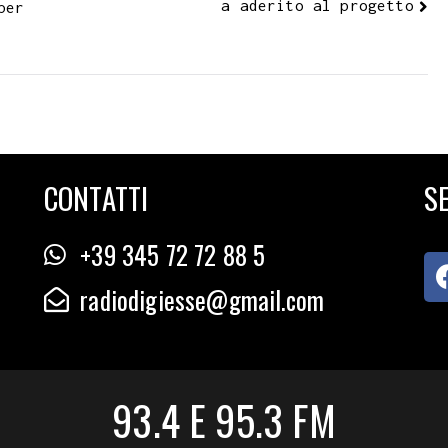
a aderito al progetto
per
CONTATTI
SE
+39 345 72 72 88 5
radiodigiesse@gmail.com
93.4 E 95.3 FM