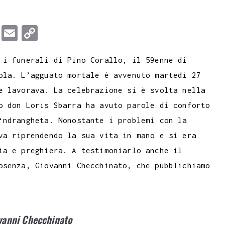
T
E
C
u
m
o
 i funerali di Pino Corallo, il 59enne di
m
a
p
ola. L’agguato mortale è avvenuto martedì 27
b
i
y
e lavorava. La celebrazione si è svolta nella
l
l
L
o don Loris Sbarra ha avuto parole di conforto
r
i
‘ndrangheta. Nonostante i problemi con la
n
va riprendendo la sua vita in mano e si era
k
ia e preghiera. A testimoniarlo anche il
osenza, Giovanni Checchinato, che pubblichiamo
ovanni Checchinato