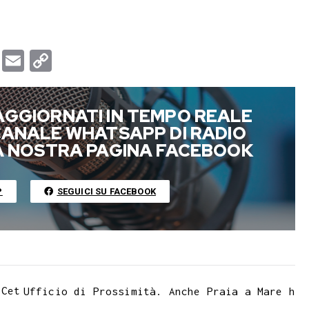
T
E
C
u
m
o
m
a
p
AGGIORNATI IN TEMPO REALE
b
i
y
 CANALE WHATSAPP DI RADIO
l
l
L
LA NOSTRA PAGINA FACEBOOK
r
i
n
P
SEGUICI SU FACEBOOK
k
 Cet
Ufficio di Prossimità. Anche Praia a Mare h