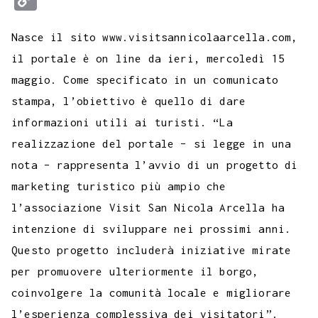
c
i
a
l
s
n
n
c
m
a
o
e
t
t
e
s
t
k
k
b
i
Nasce il sito www.visitsannicolaarcella.com,
p
b
t
s
g
a
e
e
e
l
l
il portale è on line da ieri, mercoledì 15
y
maggio. Come specificato in un comunicato
o
e
A
r
g
r
d
t
r
L
stampa, l’obiettivo è quello di dare
o
r
p
a
e
e
I
i
informazioni utili ai turisti. “La
k
p
m
s
n
n
realizzazione del portale – si legge in una
t
k
nota – rappresenta l’avvio di un progetto di
marketing turistico più ampio che
l’associazione Visit San Nicola Arcella ha
intenzione di sviluppare nei prossimi anni.
Questo progetto includerà iniziative mirate
per promuovere ulteriormente il borgo,
coinvolgere la comunità locale e migliorare
l’esperienza complessiva dei visitatori”.