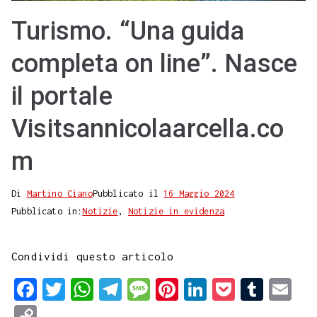
Turismo. “Una guida
completa on line”. Nasce
il portale
Visitsannicolaarcella.co
m
Di
Martino Ciano
Pubblicato il
16 Maggio 2024
Pubblicato in:
Notizie
,
Notizie in evidenza
Condividi questo articolo
F
T
W
T
M
P
L
P
T
E
a
w
h
e
e
i
i
o
u
m
C