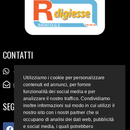
CONTATTI
+39 345 72 72 88 5
Utilizziamo i cookie per personalizzare
radiodigiesse@gmail.com
contenuti ed annunci, per fornire
funzionalità dei social media e per
analizzare il nostro traffico. Condividiamo
SEGUICI SUI SOCIAL
inoltre informazioni sul modo in cui utilizzi il
nostro sito con i nostri partner che si
occupano di analisi dei dati web, pubblicità
e social media, i quali potrebbero