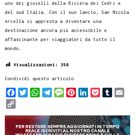
uno dei gioielli della Riviera dei Cedri e
del sud Italia. Con il suo lancio, San Nicola
Arcella si appresta a diventare una
destinazione ancora più accessibile e
affascinante per viaggiatori da tutto il
mondo.
Visualizzazioni:
358
Condividi questo articolo
F
T
W
T
M
P
L
P
T
E
a
w
h
e
e
i
i
o
u
m
C
c
i
a
l
s
n
n
c
m
a
o
e
t
t
e
s
t
k
k
b
i
p
PER RESTARE SEMPRE AGGIORNATI IN TEMPO
b
t
s
g
a
e
e
e
l
l
y
REALE ISCRIVITI AL NOSTRO CANALE