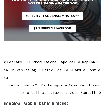
WHATSAPP DI RADIO DIGIESSE NEWS E SULLA
o
e
A
r
g
r
d
t
r
NOSTRA PAGINA FACEBOOK
L
o
r
p
a
e
e
I
i
ISCRIVITI AL CANALE WHATSAPP
k
p
m
s
n
n
t
k
SEGUICI SU FACEBOOK
Cetraro. Il Procuratore Capo della Repubbli
ca in visita agli uffici della Guardia Costie
ra
“Scelte Sobrie”. Parte oggi a Cosenza il semi
nario dell’associazione Jole Santelli
SCARICA L’APP DI RADIO DIGIESSE