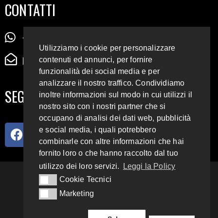
CONTATTI
+39 345 72 72 88 5
Utilizziamo i cookie per personalizzare
radiodigiesse@gmail.com
contenuti ed annunci, per fornire
funzionalità dei social media e per
analizzare il nostro traffico. Condividiamo
SEGUICI SUI SOCIAL
inoltre informazioni sul modo in cui utilizzi il
nostro sito con i nostri partner che si
occupano di analisi dei dati web, pubblicità
e social media, i quali potrebbero
combinarle con altre informazioni che hai
fornito loro o che hanno raccolto dal tuo
utilizzo dei loro servizi.
Leggi la Policy
93.4 E 95.3 FM
Cookie Tecnici
Cookie Tecnici
Marketing
Marketing
Copyright 2018 – 2022
Radio Digiesse.