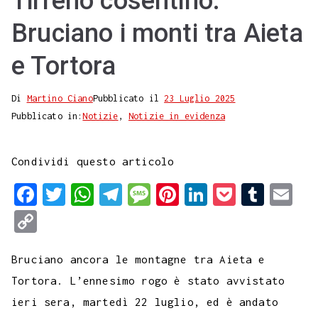
Tirreno cosentino.
Bruciano i monti tra Aieta
e Tortora
Di
Martino Ciano
Pubblicato il
23 Luglio 2025
Pubblicato in:
Notizie
,
Notizie in evidenza
Condividi questo articolo
F
T
W
T
M
P
L
P
T
E
a
w
h
e
e
i
i
o
u
m
C
c
i
a
l
s
n
n
c
m
a
o
e
t
t
e
s
t
k
k
b
i
Bruciano ancora le montagne tra Aieta e
p
b
t
s
g
a
e
e
e
l
l
Tortora. L’ennesimo rogo è stato avvistato
y
ieri sera, martedì 22 luglio, ed è andato
o
e
A
r
g
r
d
t
r
L