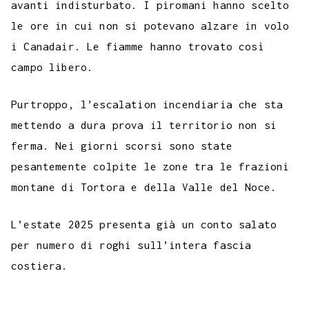
avanti indisturbato. I piromani hanno scelto
o
r
p
a
e
e
I
i
le ore in cui non si potevano alzare in volo
k
p
m
s
n
n
i Canadair. Le fiamme hanno trovato così
t
k
campo libero.
Purtroppo, l’escalation incendiaria che sta
mettendo a dura prova il territorio non si
ferma. Nei giorni scorsi sono state
pesantemente colpite le zone tra le frazioni
montane di Tortora e della Valle del Noce.
L’estate 2025 presenta già un conto salato
per numero di roghi sull’intera fascia
costiera.