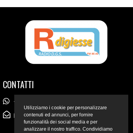
CONTATTI
+39 345 72 72 88 5
Utilizziamo i cookie per personalizzare
radiodigiesse@gmail.com
contenuti ed annunci, per fornire
funzionalità dei social media e per
analizzare il nostro traffico. Condividiamo