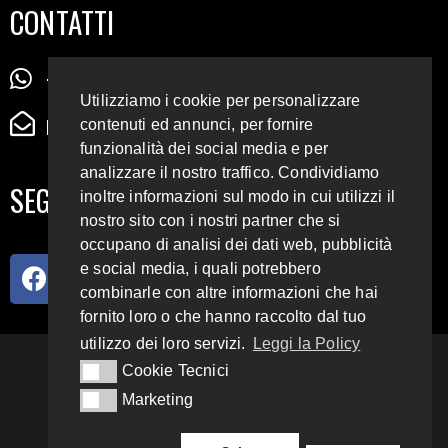
CONTATTI
+39 345 72 72 88 5
Utilizziamo i cookie per personalizzare
radiodigiesse@gmail.com
contenuti ed annunci, per fornire
funzionalità dei social media e per
analizzare il nostro traffico. Condividiamo
SEGUICI SUI SOCIAL
inoltre informazioni sul modo in cui utilizzi il
nostro sito con i nostri partner che si
occupano di analisi dei dati web, pubblicità
e social media, i quali potrebbero
combinarle con altre informazioni che hai
fornito loro o che hanno raccolto dal tuo
utilizzo dei loro servizi.
Leggi la Policy
93.4 E 95.3 FM
Cookie Tecnici
Cookie Tecnici
Marketing
Marketing
Copyright 2018 – 2022
Radio Digiesse.