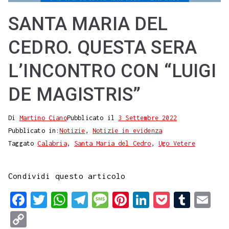
SANTA MARIA DEL
CEDRO. QUESTA SERA
L’INCONTRO CON “LUIGI
DE MAGISTRIS”
Di
Martino Ciano
Pubblicato il
3 Settembre 2022
Pubblicato in:
Notizie
,
Notizie in evidenza
Taggato
Calabria
,
Santa Maria del Cedro
,
Ugo Vetere
Condividi questo articolo
F
T
W
T
M
P
L
P
T
E
a
w
h
e
e
i
i
o
u
m
C