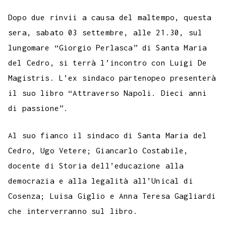
c
i
a
l
s
n
n
c
m
a
o
e
t
t
e
s
t
k
k
b
i
Dopo due rinvii a causa del maltempo, questa
p
b
t
s
g
a
e
e
e
l
l
sera, sabato 03 settembre, alle 21.30, sul
y
lungomare “Giorgio Perlasca” di Santa Maria
o
e
A
r
g
r
d
t
r
L
del Cedro, si terrà l’incontro con Luigi De
o
r
p
a
e
e
I
i
Magistris. L’ex sindaco partenopeo presenterà
k
p
m
s
n
n
il suo libro “Attraverso Napoli. Dieci anni
t
k
di passione”.
Al suo fianco il sindaco di Santa Maria del
Cedro, Ugo Vetere; Giancarlo Costabile,
docente di Storia dell’educazione alla
democrazia e alla legalità all’Unical di
Cosenza; Luisa Giglio e Anna Teresa Gagliardi
che interverranno sul libro.