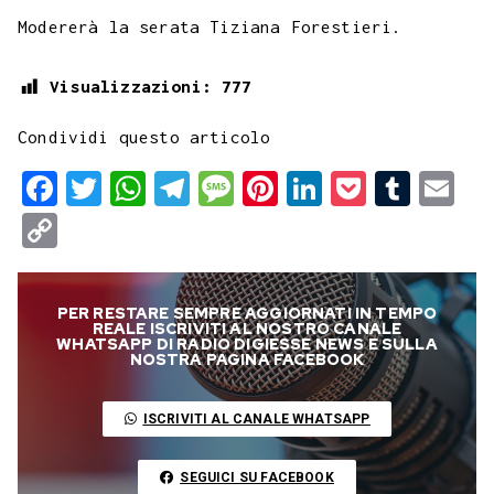
Modererà la serata Tiziana Forestieri.
Visualizzazioni:
777
Condividi questo articolo
F
T
W
T
M
P
L
P
T
E
a
w
h
e
e
i
i
o
u
m
C
c
i
a
l
s
n
n
c
m
a
o
e
t
t
e
s
t
k
k
b
i
p
PER RESTARE SEMPRE AGGIORNATI IN TEMPO
b
t
s
g
a
e
e
e
l
l
y
REALE ISCRIVITI AL NOSTRO CANALE
WHATSAPP DI RADIO DIGIESSE NEWS E SULLA
o
e
A
r
g
r
d
t
r
NOSTRA PAGINA FACEBOOK
L
o
r
p
a
e
e
I
i
ISCRIVITI AL CANALE WHATSAPP
k
p
m
s
n
n
t
k
SEGUICI SU FACEBOOK