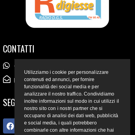
CONTATTI
+39 345 72 72 88 5
Utilizziamo i cookie per personalizzare
radiodigiesse@gmail.com
contenuti ed annunci, per fornire
funzionalità dei social media e per
analizzare il nostro traffico. Condividiamo
SEGUICI SUI SOCIAL
inoltre informazioni sul modo in cui utilizzi il
nostro sito con i nostri partner che si
occupano di analisi dei dati web, pubblicità
e social media, i quali potrebbero
combinarle con altre informazioni che hai