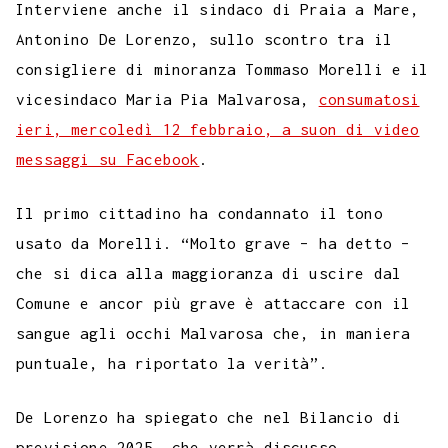
e
t
t
e
s
t
k
k
b
i
Interviene anche il sindaco di Praia a Mare,
p
b
t
s
g
a
e
e
e
l
l
Antonino De Lorenzo, sullo scontro tra il
y
consigliere di minoranza Tommaso Morelli e il
o
e
A
r
g
r
d
t
r
L
vicesindaco Maria Pia Malvarosa,
consumatosi
o
r
p
a
e
e
I
i
ieri, mercoledì 12 febbraio, a suon di video
k
p
m
s
n
n
messaggi su Facebook
.
t
k
Il primo cittadino ha condannato il tono
usato da Morelli. “Molto grave – ha detto –
che si dica alla maggioranza di uscire dal
Comune e ancor più grave è attaccare con il
sangue agli occhi Malvarosa che, in maniera
puntuale, ha riportato la verità”.
De Lorenzo ha spiegato che nel Bilancio di
previsione 2025, che verrà discusso