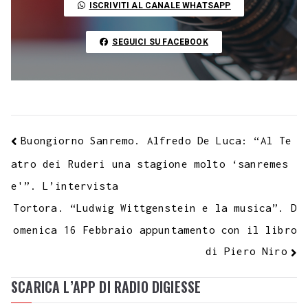
ISCRIVITI AL CANALE WHATSAPP
k
p
m
s
n
n
t
k
SEGUICI SU FACEBOOK
Buongiorno Sanremo. Alfredo De Luca: “Al Te
atro dei Ruderi una stagione molto ‘sanremes
e'”. L’intervista
Tortora. “Ludwig Wittgenstein e la musica”. D
omenica 16 Febbraio appuntamento con il libro
di Piero Niro
SCARICA L’APP DI RADIO DIGIESSE