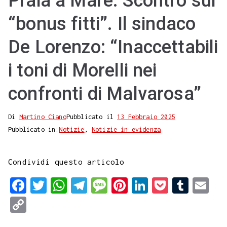
Praia a Mare. Scontro sul
“bonus fitti”. Il sindaco
De Lorenzo: “Inaccettabili
i toni di Morelli nei
confronti di Malvarosa”
Di
Martino Ciano
Pubblicato il
13 Febbraio 2025
Pubblicato in:
Notizie
,
Notizie in evidenza
Condividi questo articolo
F
T
W
T
M
P
L
P
T
E
a
w
h
e
e
i
i
o
u
m
C
c
i
a
l
s
n
n
c
m
a
o