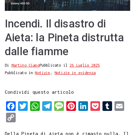
Incendi. Il disastro di
Aieta: la Pineta distrutta
dalle fiamme
Di
Martino Ciano
Pubblicato il
26 Luglio 2025
Pubblicato in:
Notizie
,
Notizie in evidenza
Condividi questo articolo
F
T
W
T
M
P
L
P
T
E
a
w
h
e
e
i
i
o
u
m
C
c
i
a
l
s
n
n
c
m
a
o
e
t
t
e
s
t
k
k
b
i
Della Pineta di Aieta non è rimasto nulla. Il