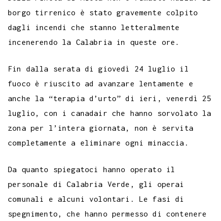
p
b
t
s
g
a
e
e
e
l
l
borgo tirrenico è stato gravemente colpito
y
dagli incendi che stanno letteralmente
o
e
A
r
g
r
d
t
r
L
incenerendo la Calabria in queste ore.
o
r
p
a
e
e
I
i
k
p
m
s
n
n
Fin dalla serata di giovedì 24 luglio il
t
k
fuoco è riuscito ad avanzare lentamente e
anche la “terapia d’urto” di ieri, venerdì 25
luglio, con i canadair che hanno sorvolato la
zona per l’intera giornata, non è servita
completamente a eliminare ogni minaccia.
Da quanto spiegatoci hanno operato il
personale di Calabria Verde, gli operai
comunali e alcuni volontari. Le fasi di
spegnimento, che hanno permesso di contenere