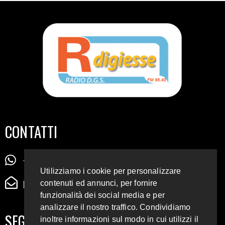
CONTATTI
+39 345 72 72 88 5
Utilizziamo i cookie per personalizzare
radiodigiesse@gmail.com
contenuti ed annunci, per fornire
funzionalità dei social media e per
analizzare il nostro traffico. Condividiamo
SEGUICI SUI SOCIAL
inoltre informazioni sul modo in cui utilizzi il