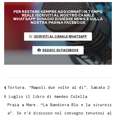
o
e
t
t
e
s
t
k
k
b
i
p
PER RESTARE SEMPRE AGGIORNATI IN TEMPO
b
t
s
g
a
e
e
e
l
l
y
REALE ISCRIVITI AL NOSTRO CANALE
WHATSAPP DI RADIO DIGIESSE NEWS E SULLA
o
e
A
r
g
r
d
t
r
NOSTRA PAGINA FACEBOOK
L
o
r
p
a
e
e
I
i
ISCRIVITI AL CANALE WHATSAPP
k
p
m
s
n
n
t
k
SEGUICI SU FACEBOOK
Tortora. “Napoli due volte al dì”. Sabato 2
6 Luglio il libro di Amedeo Colella
Praia a Mare. “La Bandiera Blu e la sicurezz
a”. Se n’è discusso nel convegno tenutosi al