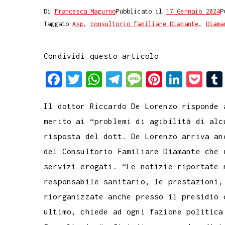
Di
Francesca Magurno
Pubblicato il
17 Gennaio 2024
P
Taggato
Asp
,
consultorio familiare Diamante
,
Diama
Condividi questo articolo
F
T
W
T
M
P
L
P
a
w
h
e
e
i
i
o
Il dottor Riccardo De Lorenzo risponde 
c
i
a
l
s
n
n
c
merito ai “problemi di agibilità di alc
e
t
t
e
s
t
k
k
risposta del dott. De Lorenzo arriva an
b
t
s
g
a
e
e
e
del Consultorio Familiare Diamante che 
o
e
A
r
g
r
d
t
servizi erogati. “Le notizie riportate 
o
r
p
a
e
e
I
responsabile sanitario, le prestazioni,
k
p
m
s
n
riorganizzate anche presso il presidio 
t
ultimo, chiede ad ogni fazione politica