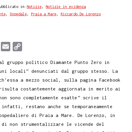
ubblicato in:
Notizie
,
Notizie in evidenza
nte
,
Ospedale
,
Praia a Mare
,
Riccardo De Lorenzo
T
E
C
u
m
o
al gruppo politico Diamante Punto Zero in
m
a
p
uni locali” denunciati dal gruppo stesso. La
b
i
y
ch’essa a mezzo social, sulla pagina Facebook
l
l
L
risulta costantemente aggiornata in merito ai
r
i
non sono completamente esatte” scrive il
n
 infatti, restano anche se temporaneamente
k
ospedaliero di Praia a Mare. De Lorenzo, in
 di non strumentalizzare le vicende del