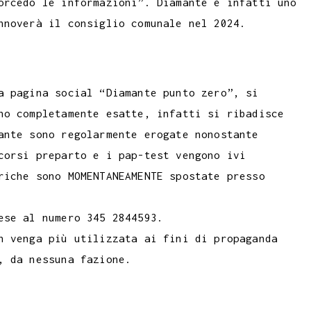
orcedo le informazioni”. Diamante è infatti uno
nnoverà il consiglio comunale nel 2024.
a pagina social “Diamante punto zero”, si
no completamente esatte, infatti si ribadisce
ante sono regolarmente erogate nonostante
corsi preparto e i pap-test vengono ivi
riche sono MOMENTANEAMENTE spostate presso
ese al numero 345 2844593.
n venga più utilizzata ai fini di propaganda
, da nessuna fazione.