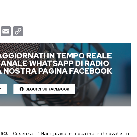
T
E
C
u
m
o
m
a
p
AGGIORNATI IN TEMPO REALE
b
i
y
 CANALE WHATSAPP DI RADIO
l
l
L
LA NOSTRA PAGINA FACEBOOK
r
i
n
P
SEGUICI SU FACEBOOK
k
 acu
Cosenza. “Marijuana e cocaina ritrovate in