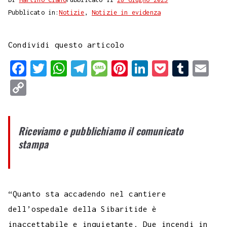
Pubblicato in:
Notizie
,
Notizie in evidenza
Condividi questo articolo
F
T
W
T
M
P
L
P
T
E
a
w
h
e
e
i
i
o
u
m
C
c
i
a
l
s
n
n
c
m
a
o
e
t
t
e
s
t
k
k
b
i
p
Riceviamo e pubblichiamo il comunicato
b
t
s
g
a
e
e
e
l
l
y
stampa
o
e
A
r
g
r
d
t
r
L
o
r
p
a
e
e
I
i
k
p
m
s
n
n
“Quanto sta accadendo nel cantiere
t
k
dell’ospedale della Sibaritide è
inaccettabile e inquietante. Due incendi in