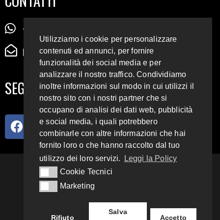
CONTATTI
+39 345 72 72 88 5
Utilizziamo i cookie per personalizzare
radiodigiesse@gmail.com
contenuti ed annunci, per fornire
funzionalità dei social media e per
analizzare il nostro traffico. Condividiamo
SEGUICI SUI SOCIAL
inoltre informazioni sul modo in cui utilizzi il
nostro sito con i nostri partner che si
occupano di analisi dei dati web, pubblicità
e social media, i quali potrebbero
combinarle con altre informazioni che hai
fornito loro o che hanno raccolto dal tuo
utilizzo dei loro servizi.
Leggi la Policy
93.4 E 95.3 FM
Cookie Tecnici
Cookie Tecnici
Marketing
Marketing
Copyright 2018 – 2022
Radio Digiesse.
Salva
Rifiuto
Accetto