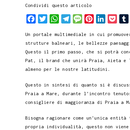
Condividi questo articolo
F
T
W
T
M
P
L
P
a
w
h
e
e
i
i
o
Un portale multimediale in cui promuove
c
i
a
l
s
n
n
c
strutture balneari, le bellezze paesagg
e
t
t
e
s
t
k
k
Questo il primo passo, che si potrà con
b
t
s
g
a
e
e
e
Pat, il brand che unirà Praia, Aieta e 
o
e
A
r
g
r
d
t
almeno per le nostre latitudini.
o
r
p
a
e
e
I
k
p
m
s
n
Questo in sintesi di quanto si è discus
t
Praia a Mare, durante l’incontro tenuto
consigliere di maggioranza di Praia a M
Bisogna ragionare come un’unica entità 
propria individualità, questo non viene