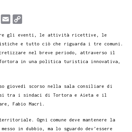
T
E
C
u
m
o
re gli eventi, le attività ricettive, le
m
a
p
istiche e tutto ciò che riguarda i tre comuni.
b
i
y
cretizzare nel breve periodo, attraverso il
l
l
L
Tortora in una politica turistica innovativa,
r
i
n
k
so giovedì scorso nella sala consiliare di
si tra i sindaci di Tortora e Aieta e il
are, Fabio Macrì.
territoriale. Ogni comune deve mantenere la
 messo in dubbio, ma lo sguardo dev’essere