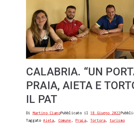
CALABRIA. “UN POR
PRAIA, AIETA E TOR
IL PAT
Di
Martino Ciano
Pubblicato il
18 Giugno 2022
Pubbli
Taggato
Aieta
,
Comune
,
Praia
,
Tortora
,
turismo