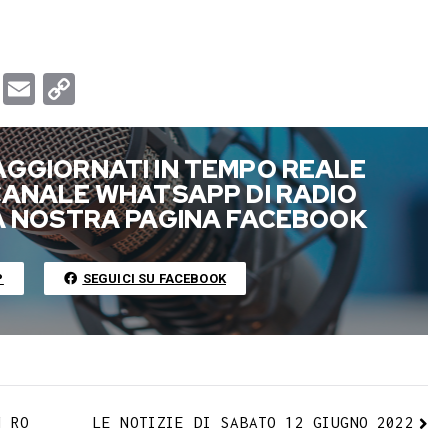
T
E
C
u
m
o
m
a
p
AGGIORNATI IN TEMPO REALE
b
i
y
 CANALE WHATSAPP DI RADIO
l
l
L
LA NOSTRA PAGINA FACEBOOK
r
i
n
P
SEGUICI SU FACEBOOK
k
N RO
LE NOTIZIE DI SABATO 12 GIUGNO 2022