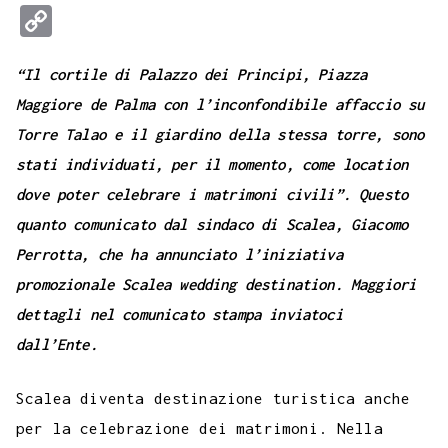
a
w
h
e
e
i
i
o
u
m
C
c
i
a
l
s
n
n
c
m
a
o
e
t
t
e
s
t
k
k
b
i
“Il cortile di Palazzo dei Principi, Piazza
p
b
t
s
g
a
e
e
e
l
l
Maggiore de Palma con l’inconfondibile affaccio su
y
Torre Talao e il giardino della stessa torre, sono
o
e
A
r
g
r
d
t
r
L
stati individuati, per il momento, come location
o
r
p
a
e
e
I
i
dove poter celebrare i matrimoni civili”. Questo
k
p
m
s
n
n
quanto comunicato dal sindaco di Scalea, Giacomo
t
k
Perrotta, che ha annunciato l’iniziativa
promozionale Scalea wedding destination. Maggiori
dettagli nel comunicato stampa inviatoci
dall’Ente.
Scalea diventa destinazione turistica anche
per la celebrazione dei matrimoni. Nella