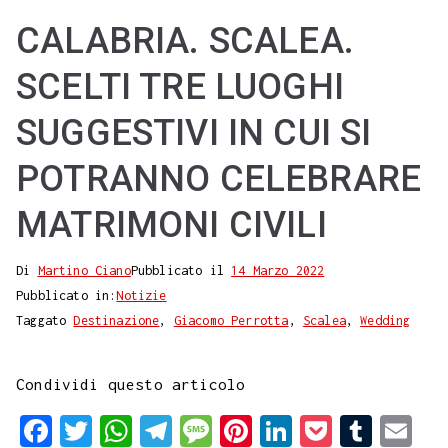
CALABRIA. SCALEA.
SCELTI TRE LUOGHI
SUGGESTIVI IN CUI SI
POTRANNO CELEBRARE
MATRIMONI CIVILI
Di
Martino Ciano
Pubblicato il
14 Marzo 2022
Pubblicato in:
Notizie
Taggato
Destinazione
,
Giacomo Perrotta
,
Scalea
,
Wedding
Condividi questo articolo
F
T
W
T
M
P
L
P
T
E