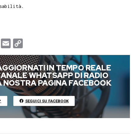
sabilità.
T
E
C
u
m
o
m
a
p
AGGIORNATI IN TEMPO REALE
b
i
y
 CANALE WHATSAPP DI RADIO
l
l
L
LA NOSTRA PAGINA FACEBOOK
r
i
n
P
SEGUICI SU FACEBOOK
k