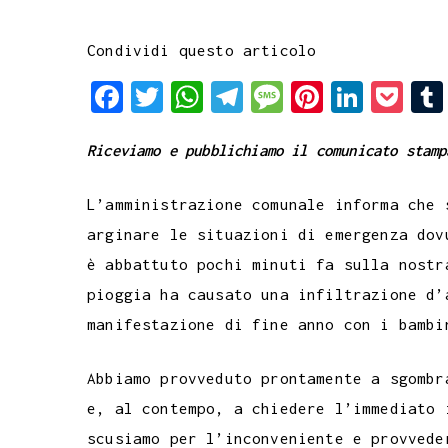
Condividi questo articolo
F
T
W
T
M
P
L
P
a
w
h
e
e
i
i
o
Riceviamo e pubblichiamo il comunicato stamp
c
i
a
l
s
n
n
c
e
t
t
e
s
t
k
k
L’amministrazione comunale informa che 
b
t
s
g
a
e
e
e
arginare le situazioni di emergenza dov
o
e
A
r
g
r
d
t
è abbattuto pochi minuti fa sulla nostr
o
r
p
a
e
e
I
pioggia ha causato una infiltrazione d’
k
p
m
s
n
manifestazione di fine anno con i bambi
t
Abbiamo provveduto prontamente a sgombr
e, al contempo, a chiedere l’immediato 
scusiamo per l’inconveniente e provvede