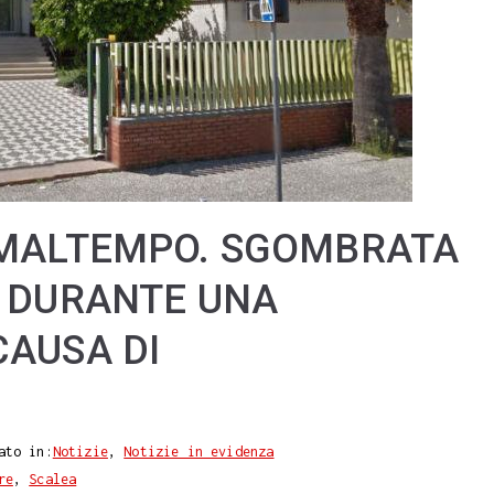
 MALTEMPO. SGOMBRATA
E DURANTE UNA
CAUSA DI
ato in:
Notizie
,
Notizie in evidenza
re
,
Scalea