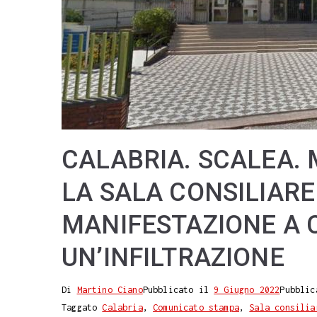
CALABRIA. SCALEA.
LA SALA CONSILIAR
MANIFESTAZIONE A 
UN’INFILTRAZIONE
Di
Martino Ciano
Pubblicato il
9 Giugno 2022
Pubblic
Taggato
Calabria
,
Comunicato stampa
,
Sala consilia