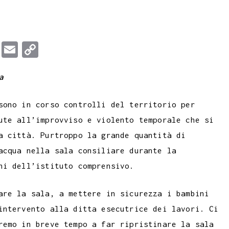
T
E
C
u
m
o
a
m
a
p
b
i
y
sono in corso controlli del territorio per
l
l
L
ute all’improvviso e violento temporale che si
r
i
a città. Purtroppo la grande quantità di
n
acqua nella sala consiliare durante la
k
ni dell’istituto comprensivo.
are la sala, a mettere in sicurezza i bambini
intervento alla ditta esecutrice dei lavori. Ci
remo in breve tempo a far ripristinare la sala