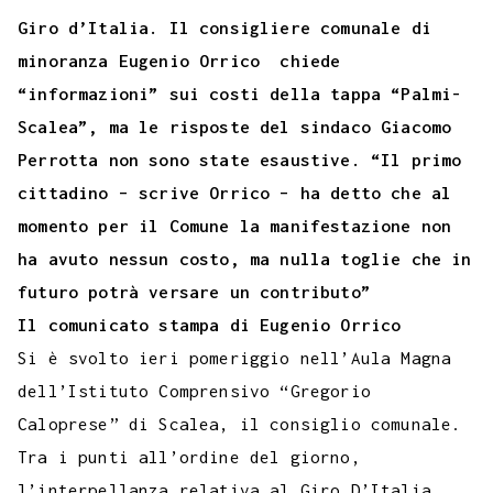
o
e
t
t
e
s
t
k
k
b
i
Giro d’Italia. Il consigliere comunale di
p
b
t
s
g
a
e
e
e
l
l
minoranza Eugenio Orrico chiede
y
“informazioni” sui costi della tappa “Palmi-
o
e
A
r
g
r
d
t
r
L
Scalea”, ma le risposte del sindaco Giacomo
o
r
p
a
e
e
I
i
Perrotta non sono state esaustive. “Il primo
k
p
m
s
n
n
cittadino – scrive Orrico – ha detto che al
t
k
momento per il Comune la manifestazione non
ha avuto nessun costo, ma nulla toglie che in
futuro potrà versare un contributo”
Il comunicato stampa di Eugenio Orrico
Si è svolto ieri pomeriggio nell’Aula Magna
dell’Istituto Comprensivo “Gregorio
Caloprese” di Scalea, il consiglio comunale.
Tra i punti all’ordine del giorno,
l’interpellanza relativa al Giro D’Italia