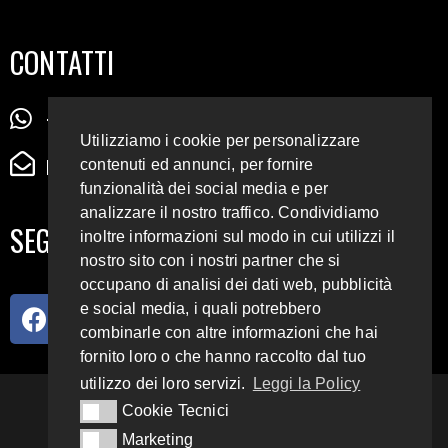
CONTATTI
+39 345 72 72 88 5
Utilizziamo i cookie per personalizzare
radiodigiesse@gmail.com
contenuti ed annunci, per fornire
funzionalità dei social media e per
analizzare il nostro traffico. Condividiamo
SEGUICI SUI SOCIAL
inoltre informazioni sul modo in cui utilizzi il
nostro sito con i nostri partner che si
occupano di analisi dei dati web, pubblicità
e social media, i quali potrebbero
combinarle con altre informazioni che hai
fornito loro o che hanno raccolto dal tuo
utilizzo dei loro servizi.
Leggi la Policy
93.4 E 95.3 FM
Cookie Tecnici
Cookie Tecnici
Marketing
Marketing