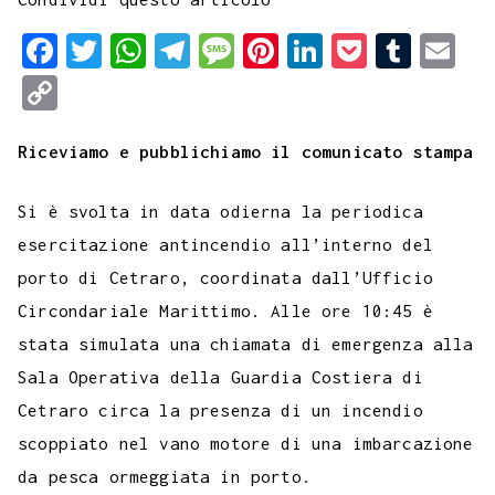
F
T
W
T
M
P
L
P
T
E
a
w
h
e
e
i
i
o
u
m
C
c
i
a
l
s
n
n
c
m
a
o
e
t
t
e
s
t
k
k
b
i
Riceviamo e pubblichiamo il comunicato stampa
p
b
t
s
g
a
e
e
e
l
l
y
Si è svolta in data odierna la periodica
o
e
A
r
g
r
d
t
r
L
esercitazione antincendio all’interno del
o
r
p
a
e
e
I
i
porto di Cetraro, coordinata dall’Ufficio
k
p
m
s
n
n
Circondariale Marittimo. Alle ore 10:45 è
t
k
stata simulata una chiamata di emergenza alla
Sala Operativa della Guardia Costiera di
Cetraro circa la presenza di un incendio
scoppiato nel vano motore di una imbarcazione
da pesca ormeggiata in porto.