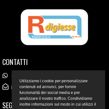
CONTATTI
+39 345 72 72 88 5
Utilizziamo i cookie per personalizzare
radiodigiesse@gmail.com
contenuti ed annunci, per fornire
funzionalità dei social media e per
analizzare il nostro traffico. Condividiamo
SEGUICI SUI SOCIAL
inoltre informazioni sul modo in cui utilizzi il