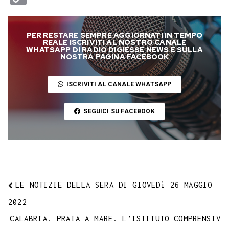
c
i
a
l
s
n
n
c
m
a
o
e
t
t
e
s
t
k
k
b
i
p
PER RESTARE SEMPRE AGGIORNATI IN TEMPO
b
t
s
g
a
e
e
e
l
l
y
REALE ISCRIVITI AL NOSTRO CANALE
WHATSAPP DI RADIO DIGIESSE NEWS E SULLA
o
e
A
r
g
r
d
t
r
NOSTRA PAGINA FACEBOOK
L
o
r
p
a
e
e
I
i
ISCRIVITI AL CANALE WHATSAPP
k
p
m
s
n
n
t
k
SEGUICI SU FACEBOOK
LE NOTIZIE DELLA SERA DI GIOVEDì 26 MAGGIO
2022
CALABRIA. PRAIA A MARE. L’ISTITUTO COMPRENSIV