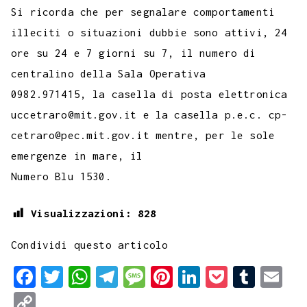
Si ricorda che per segnalare comportamenti
illeciti o situazioni dubbie sono attivi, 24
ore su 24 e 7 giorni su 7, il numero di
centralino della Sala Operativa
0982.971415, la casella di posta elettronica
uccetraro@mit.gov.it e la casella p.e.c. cp-
cetraro@pec.mit.gov.it mentre, per le sole
emergenze in mare, il
Numero Blu 1530.
Visualizzazioni:
828
Condividi questo articolo
F
T
W
T
M
P
L
P
T
E
a
w
h
e
e
i
i
o
u
m
C