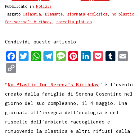
Pubblicato in:
Notizie
Taggato
Calabria
,
Diamante
,
giornata ecologica
,
no plastic
for serena's birthday
,
raccolta plstica
Condividi questo articolo
F
T
W
T
M
P
L
P
T
E
a
w
h
e
e
i
i
o
u
m
C
c
i
a
l
s
n
n
c
m
a
o
e
t
t
e
s
t
k
k
b
i
“
No Plastic for Serena’s Birthday
” è l’evento
p
b
t
s
g
a
e
e
e
l
l
creato dalla famiglia di Serena Cosentino nel
y
giorno del suo compleanno, il 4 maggio. Una
o
e
A
r
g
r
d
t
r
L
giornata all’insegna dell’ecologia e del
o
r
p
a
e
e
I
i
rispetto dell’ambiente raccogliendo e
k
p
m
s
n
n
rimuovendo la plastica e altri rifiuti dalla
t
k