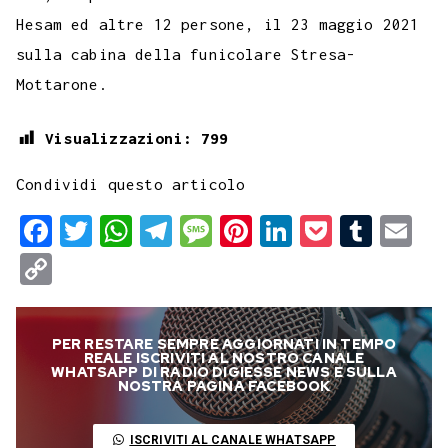
Hesam ed altre 12 persone, il 23 maggio 2021
sulla cabina della funicolare Stresa-
Mottarone.
Visualizzazioni:
799
Condividi questo articolo
F
T
W
T
M
P
L
P
T
E
a
w
h
e
e
i
i
o
u
m
C
c
i
a
l
s
n
n
c
m
a
o
e
t
t
e
s
t
k
k
b
i
p
PER RESTARE SEMPRE AGGIORNATI IN TEMPO
b
t
s
g
a
e
e
e
l
l
y
REALE ISCRIVITI AL NOSTRO CANALE
WHATSAPP DI RADIO DIGIESSE NEWS E SULLA
o
e
A
r
g
r
d
t
r
NOSTRA PAGINA FACEBOOK
L
o
r
p
a
e
e
I
i
ISCRIVITI AL CANALE WHATSAPP