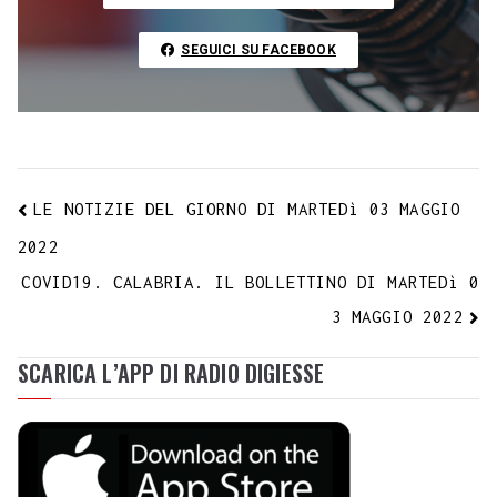
k
p
m
s
n
n
t
k
SEGUICI SU FACEBOOK
LE NOTIZIE DEL GIORNO DI MARTEDì 03 MAGGIO
2022
COVID19. CALABRIA. IL BOLLETTINO DI MARTEDì 0
3 MAGGIO 2022
SCARICA L’APP DI RADIO DIGIESSE