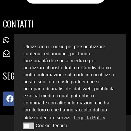
CONTATTI
+39 345 72 72 88 5
Utilizziamo i cookie per personalizzare
radiodigiesse@gmail.com
contenuti ed annunci, per fornire
funzionalità dei social media e per
analizzare il nostro traffico. Condividiamo
SEGUICI SUI SOCIAL
inoltre informazioni sul modo in cui utilizzi il
nostro sito con i nostri partner che si
occupano di analisi dei dati web, pubblicità
e social media, i quali potrebbero
combinarle con altre informazioni che hai
fornito loro o che hanno raccolto dal tuo
utilizzo dei loro servizi.
Leggi la Policy
93.4 E 95.3 FM
Cookie Tecnici
Cookie Tecnici