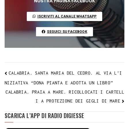
o
e
A
r
g
r
d
t
r
NOSTRA PAGINA FACEBOOK
L
o
r
p
a
e
e
I
i
ISCRIVITI AL CANALE WHATSAPP
k
p
m
s
n
n
t
k
SEGUICI SU FACEBOOK
CALABRIA. SANTA MARIA DEL CEDRO. AL VIA L’I
NIZIATIVA “DONA PIANTA E ADOTTA UN LIBRO”
CALABRIA. PRAIA A MARE. RICOLLOCATI I CARTELL
I A PROTEZIONE DEI GIGLI DI MARE
SCARICA L’APP DI RADIO DIGIESSE