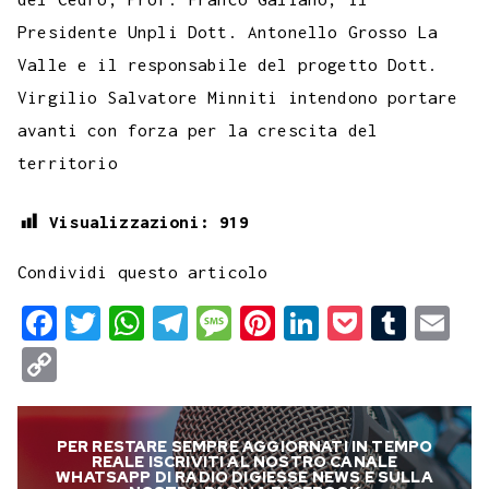
Presidente Unpli Dott. Antonello Grosso La
Valle e il responsabile del progetto Dott.
Virgilio Salvatore Minniti intendono portare
avanti con forza per la crescita del
territorio
Visualizzazioni:
919
Condividi questo articolo
F
T
W
T
M
P
L
P
T
E
a
w
h
e
e
i
i
o
u
m
C
c
i
a
l
s
n
n
c
m
a
o
e
t
t
e
s
t
k
k
b
i
p
PER RESTARE SEMPRE AGGIORNATI IN TEMPO
b
t
s
g
a
e
e
e
l
l
y
REALE ISCRIVITI AL NOSTRO CANALE
WHATSAPP DI RADIO DIGIESSE NEWS E SULLA