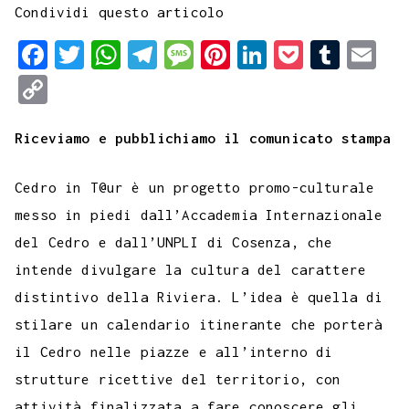
Condividi questo articolo
F
T
W
T
M
P
L
P
T
E
a
w
h
e
e
i
i
o
u
m
C
c
i
a
l
s
n
n
c
m
a
o
e
t
t
e
s
t
k
k
b
i
Riceviamo e pubblichiamo il comunicato stampa
p
b
t
s
g
a
e
e
e
l
l
y
Cedro in T@ur è un progetto promo-culturale
o
e
A
r
g
r
d
t
r
L
messo in piedi dall’Accademia Internazionale
o
r
p
a
e
e
I
i
del Cedro e dall’UNPLI di Cosenza, che
k
p
m
s
n
n
intende divulgare la cultura del carattere
t
k
distintivo della Riviera. L’idea è quella di
stilare un calendario itinerante che porterà
il Cedro nelle piazze e all’interno di
strutture ricettive del territorio, con
attività finalizzata a fare conoscere gli