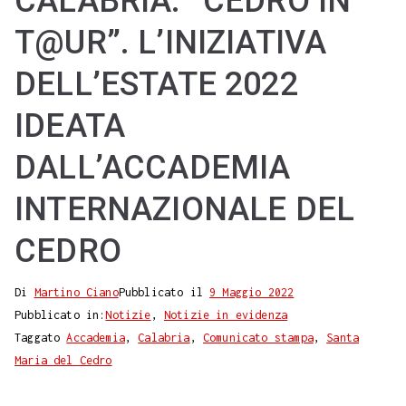
CALABRIA. “CEDRO IN
T@UR”. L’INIZIATIVA
DELL’ESTATE 2022
IDEATA
DALL’ACCADEMIA
INTERNAZIONALE DEL
CEDRO
Di
Martino Ciano
Pubblicato il
9 Maggio 2022
Pubblicato in:
Notizie
,
Notizie in evidenza
Taggato
Accademia
,
Calabria
,
Comunicato stampa
,
Santa
Maria del Cedro