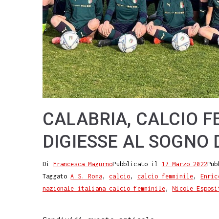
CALABRIA, CALCIO F
DIGIESSE AL SOGNO 
Di
Francesca Magurno
Pubblicato il
17 Marzo 2022
Pub
Taggato
A.S. Roma
,
calcio
,
calcio femminile
,
Enric
nazionale italiana calcio femminile
,
Nicole Esposi