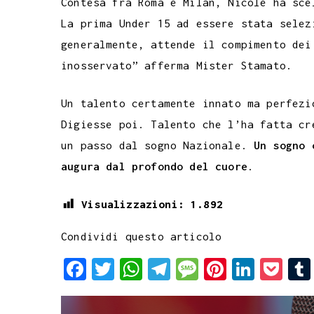
Contesa fra Roma e Milan, Nicole ha sce
La prima Under 15 ad essere stata selez
generalmente, attende il compimento dei
inosservato” afferma Mister Stamato.
Un talento certamente innato ma perfezi
Digiesse poi. Talento che l’ha fatta cr
un passo dal sogno Nazionale.
Un sogno 
augura dal profondo del
cuore
.
Visualizzazioni:
1.892
Condividi questo articolo
F
T
W
T
M
P
L
P
a
w
h
e
e
i
i
o
c
i
a
l
s
n
n
c