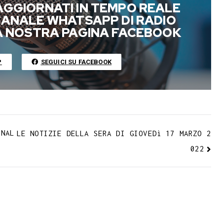
AGGIORNATI IN TEMPO REALE
b
i
y
 CANALE WHATSAPP DI RADIO
l
l
L
LA NOSTRA PAGINA FACEBOOK
r
i
n
P
SEGUICI SU FACEBOOK
k
ONAL
LE NOTIZIE DELLA SERA DI GIOVEDì 17 MARZO 2
022