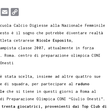
T
E
C
u
m
o
cuola Calcio Digiesse alla Nazionale Femminile
m
a
p
esto è il sogno che potrebbe diventare realtà
b
i
y
atleta cetrarese
Nicole Esposito
,
l
l
L
ampista classe 2007, attualmente in forza
r
i
. Roma. centro di preparazione olimpica CONI
n
Onesti
k
è stata scelta, insieme ad altre quattro sue
ne di squadra, per partecipare al
raduno
le
che si tiene in questi giorni a Roma al
di Preparazione Olimpica CONI “Giulio Onesti”.
o
trenta giocatrici, provenienti dai Top Club di