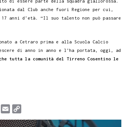
lto di essere parte della squadra giallorossa.
ionata dal Club anche fuori Regione per cui,
 17 anni d’età. “Il suo talento non può passare
onato a Cetraro prima e alla Scuola Calcio
escere di anno in anno e l’ha portata, oggi, ad
che tutta la comunità del Tirreno Cosentino le
T
E
C
u
m
o
m
a
p