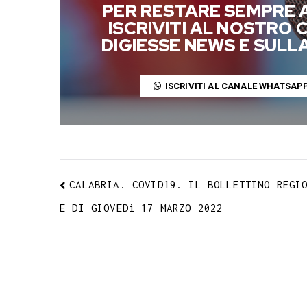
PER RESTARE SEMPRE 
e
t
t
e
s
t
k
k
ISCRIVITI AL NOSTRO
b
t
s
g
a
e
e
e
DIGIESSE NEWS E SUL
o
e
A
r
g
r
d
t
o
r
p
a
e
e
I
ISCRIVITI AL CANALE WHATSAP
k
p
m
s
n
t
CALABRIA. COVID19. IL BOLLETTINO REGI
E DI GIOVEDì 17 MARZO 2022