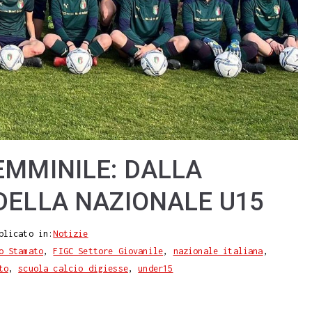
EMMINILE: DALLA
DELLA NAZIONALE U15
blicato in:
Notizie
o Stamato
,
FIGC Settore Giovanile
,
nazionale italiana
,
to
,
scuola calcio digiesse
,
under15