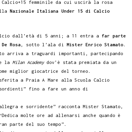
 Calcio+15 femminile da cui uscirà la rosa
ella
Nazionale Italiana Under 15 di Calcio
alcio dall’età di 5 anni; a 11 entra a
far parte
 De Rosa
, sotto l’ala di
Mister Enrico Stamato
.
to arriva a traguardi importanti, partecipando
me la
Milan Academy
dov’è stata premiata da un
me miglior giocatrice del torneo.
sferita a Praia A Mare alla Scuola Calcio
sordienti” fino a fare un anno di
allegra e sorridente” racconta Mister Stamato,
“Dedica molte ore ad allenarsi anche quando è
ran parte del suo tempo”.