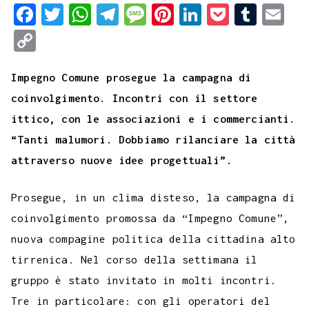
F
T
W
T
M
P
L
P
T
E
a
w
h
e
e
i
i
o
u
m
C
c
i
a
l
s
n
n
c
m
a
o
e
t
t
e
s
t
k
k
b
i
Impegno Comune prosegue la campagna di
p
b
t
s
g
a
e
e
e
l
l
coinvolgimento. Incontri con il settore
y
ittico, con le associazioni e i commercianti.
o
e
A
r
g
r
d
t
r
L
“Tanti malumori. Dobbiamo rilanciare la città
o
r
p
a
e
e
I
i
attraverso nuove idee progettuali”.​
k
p
m
s
n
n
t
k
Prosegue, in un clima disteso, la campagna di
coinvolgimento promossa da “Impegno Comune”,
nuova compagine politica della cittadina alto
tirrenica. Nel corso della settimana il
gruppo è stato invitato in molti incontri.
Tre in particolare: con gli operatori del