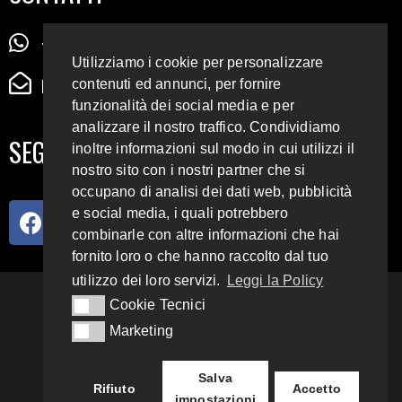
+39 345 72 72 88 5
Utilizziamo i cookie per personalizzare
radiodigiesse@gmail.com
contenuti ed annunci, per fornire
funzionalità dei social media e per
analizzare il nostro traffico. Condividiamo
SEGUICI SUI SOCIAL
inoltre informazioni sul modo in cui utilizzi il
nostro sito con i nostri partner che si
occupano di analisi dei dati web, pubblicità
e social media, i quali potrebbero
combinarle con altre informazioni che hai
fornito loro o che hanno raccolto dal tuo
utilizzo dei loro servizi.
Leggi la Policy
93.4 E 95.3 FM
Cookie Tecnici
Cookie Tecnici
Marketing
Marketing
Copyright 2018 – 2022
Radio Digiesse.
Salva
Rifiuto
Accetto
impostazioni