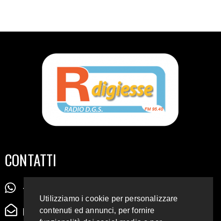
CONTATTI
+39 345 72 72 88 5
Utilizziamo i cookie per personalizzare
radiodigiesse@gmail.com
contenuti ed annunci, per fornire