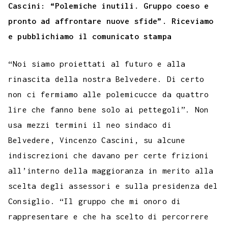
e
t
t
e
s
t
k
k
b
i
Cascini: “Polemiche inutili. Gruppo coeso e
p
b
t
s
g
a
e
e
e
l
l
pronto ad affrontare nuove sfide”. Riceviamo
y
e pubblichiamo il comunicato stampa
o
e
A
r
g
r
d
t
r
L
o
r
p
a
e
e
I
i
“Noi siamo proiettati al futuro e alla
k
p
m
s
n
n
rinascita della nostra Belvedere. Di certo
t
k
non ci fermiamo alle polemicucce da quattro
lire che fanno bene solo ai pettegoli”. Non
usa mezzi termini il neo sindaco di
Belvedere, Vincenzo Cascini, su alcune
indiscrezioni che davano per certe frizioni
all’interno della maggioranza in merito alla
scelta degli assessori e sulla presidenza del
Consiglio. “Il gruppo che mi onoro di
rappresentare e che ha scelto di percorrere