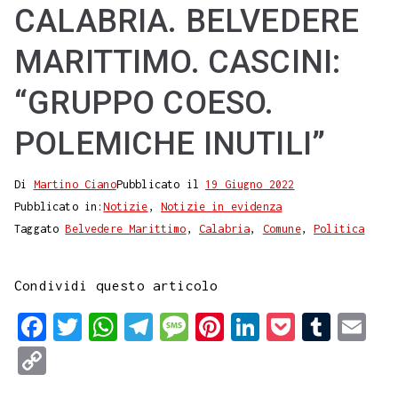
CALABRIA. BELVEDERE
MARITTIMO. CASCINI:
“GRUPPO COESO.
POLEMICHE INUTILI”
Di
Martino Ciano
Pubblicato il
19 Giugno 2022
Pubblicato in:
Notizie
,
Notizie in evidenza
Taggato
Belvedere Marittimo
,
Calabria
,
Comune
,
Politica
Condividi questo articolo
F
T
W
T
M
P
L
P
T
E
a
w
h
e
e
i
i
o
u
m
C
c
i
a
l
s
n
n
c
m
a
o