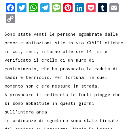
F
T
W
T
M
P
L
P
T
E
a
w
h
e
e
i
i
o
u
m
C
c
i
a
l
s
n
n
c
m
a
o
e
t
t
e
s
t
k
k
b
i
Sono state venti le persone sgombrate dalle
p
b
t
s
g
a
e
e
e
l
l
proprie abitazioni site in via XXVIII ottobre
y
in cui, ieri, intorno alle ore 14, si è
o
e
A
r
g
r
d
t
r
L
verificato il crollo di un muro di
o
r
p
a
e
e
I
i
contenimento, che ha provocato la caduta di
k
p
m
s
n
n
massi e terriccio. Per fortuna, in quel
t
k
momento non c’era nessuno in strada.
A provocare il cedimento le forti piogge che
si sono abbattute in questi giorni
sull’intera area.
Le ordinanze di sgombero sono state firmate