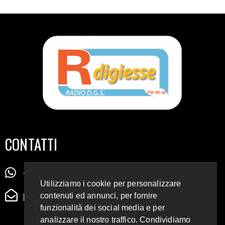
CONTATTI
+39 345 72 72 88 5
Utilizziamo i cookie per personalizzare
radiodigiesse@gmail.com
contenuti ed annunci, per fornire
funzionalità dei social media e per
analizzare il nostro traffico. Condividiamo