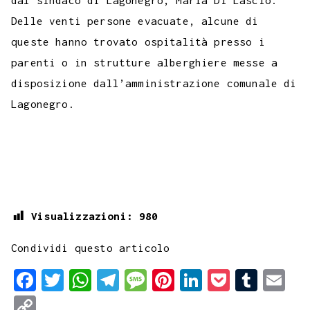
dal sindaco di Lagonegro, Maria Di Lascio.
Delle venti persone evacuate, alcune di
queste hanno trovato ospitalità presso i
parenti o in strutture alberghiere messe a
disposizione dall’amministrazione comunale di
Lagonegro.
Visualizzazioni:
980
Condividi questo articolo
F
T
W
T
M
P
L
P
T
E
a
w
h
e
e
i
i
o
u
m
C