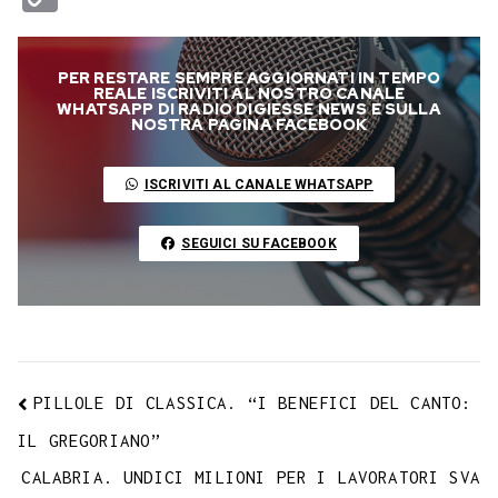
c
i
a
l
s
n
n
c
m
a
o
e
t
t
e
s
t
k
k
b
i
p
PER RESTARE SEMPRE AGGIORNATI IN TEMPO
b
t
s
g
a
e
e
e
l
l
y
REALE ISCRIVITI AL NOSTRO CANALE
WHATSAPP DI RADIO DIGIESSE NEWS E SULLA
o
e
A
r
g
r
d
t
r
NOSTRA PAGINA FACEBOOK
L
o
r
p
a
e
e
I
i
ISCRIVITI AL CANALE WHATSAPP
k
p
m
s
n
n
t
k
SEGUICI SU FACEBOOK
PILLOLE DI CLASSICA. “I BENEFICI DEL CANTO:
IL GREGORIANO”
CALABRIA. UNDICI MILIONI PER I LAVORATORI SVA