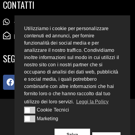
CONTATTI
+39 345 72 72 88 5
Utilizziamo i cookie per personalizzare
radiodigiesse@gmail.com
contenuti ed annunci, per fornire
funzionalità dei social media e per
analizzare il nostro traffico. Condividiamo
SEGUICI SUI SOCIAL
inoltre informazioni sul modo in cui utilizzi il
nostro sito con i nostri partner che si
occupano di analisi dei dati web, pubblicità
e social media, i quali potrebbero
combinarle con altre informazioni che hai
fornito loro o che hanno raccolto dal tuo
utilizzo dei loro servizi.
Leggi la Policy
93.4 E 95.3 FM
Cookie Tecnici
Cookie Tecnici
Marketing
Marketing
Copyright 2018 – 2022
Radio Digiesse.
Salva