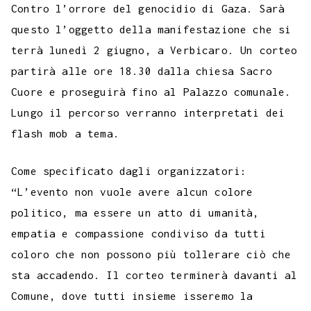
e
t
t
e
s
t
k
k
b
i
Contro l’orrore del genocidio di Gaza. Sarà
p
b
t
s
g
a
e
e
e
l
l
questo l’oggetto della manifestazione che si
y
terrà lunedì 2 giugno, a Verbicaro. Un corteo
o
e
A
r
g
r
d
t
r
L
partirà alle ore 18.30 dalla chiesa Sacro
o
r
p
a
e
e
I
i
Cuore e proseguirà fino al Palazzo comunale.
k
p
m
s
n
n
Lungo il percorso verranno interpretati dei
t
k
flash mob a tema.
Come specificato dagli organizzatori:
“L’evento non vuole avere alcun colore
politico, ma essere un atto di umanità,
empatia e compassione condiviso da tutti
coloro che non possono più tollerare ciò che
sta accadendo. Il corteo terminerà davanti al
Comune, dove tutti insieme isseremo la