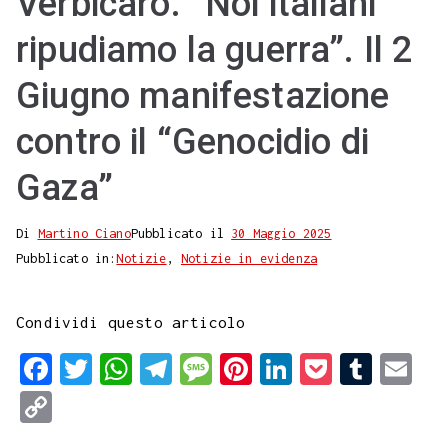
Verbicaro. “Noi italiani
ripudiamo la guerra”. Il 2
Giugno manifestazione
contro il “Genocidio di
Gaza”
Di
Martino Ciano
Pubblicato il
30 Maggio 2025
Pubblicato in:
Notizie
,
Notizie in evidenza
Condividi questo articolo
F
T
W
T
M
P
L
P
T
E
a
w
h
e
e
i
i
o
u
m
C
c
i
a
l
s
n
n
c
m
a
o