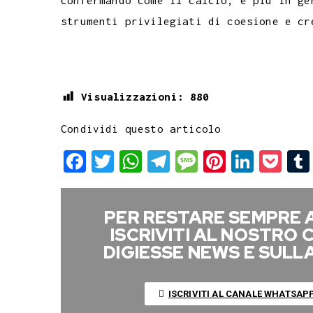
confermando come il calcio, e più in ge
strumenti privilegiati di coesione e cr
Visualizzazioni:
880
Condividi questo articolo
F
T
W
T
M
P
L
P
a
w
h
e
e
i
i
o
c
i
a
l
s
n
n
c
PER RESTARE SEMPRE 
e
t
t
e
s
t
k
k
ISCRIVITI AL NOSTRO
b
t
s
g
a
e
e
e
DIGIESSE NEWS E SUL
o
e
A
r
g
r
d
t
o
r
p
a
e
e
I
ISCRIVITI AL CANALE WHATSAP