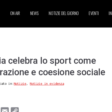
ON AIR
NEWS
NOTIZIE DEL GIORNO
EVENTI
I
ia celebra lo sport come
erazione e coesione sociale
cato in:
Notizie
,
Notizie in evidenza
T
E
C