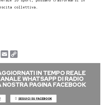
nerale lo sport, possano trasformarsi in
escita collettiva.
T
E
C
u
m
o
m
a
p
AGGIORNATI IN TEMPO REALE
b
i
y
 CANALE WHATSAPP DI RADIO
l
l
L
LA NOSTRA PAGINA FACEBOOK
r
i
n
P
SEGUICI SU FACEBOOK