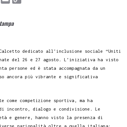
u
m
o
m
a
p
stampa
b
i
y
l
l
L
r
i
Calcetto dedicato all’inclusione sociale “Uniti
n
nate del 26 e 27 agosto. L’iniziativa ha visto
k
nta persone ed è stata accompagnata da un
so ancora più vibrante e significativa
te come competizione sportiva, ma ha
di incontro, dialogo e condivisione. Le
età e genere, hanno visto la presenza di
iverse nazionalità oltre a quella italiana: