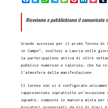
a
w
h
e
e
i
i
o
c
i
a
l
s
n
n
c
Riceviamo e pubblichiamo il comunicato 
e
t
t
e
s
t
k
k
b
t
s
g
a
e
e
e
o
e
A
r
g
r
d
t
Grande successo per il primo Torneo di 
o
r
p
a
e
e
I
in Campo”, svoltosi a Lauria nelle gior
k
p
m
s
n
la partecipazione attiva di oltre setta
t
pubblico numeroso e caloroso, che ha re
l’atmosfera della manifestazione.
Il torneo non si è configurato unicamen
rappresentato soprattutto un’occasione 
squadre, composte in maniera mista per 
giocatori provenienti da più di dieci d