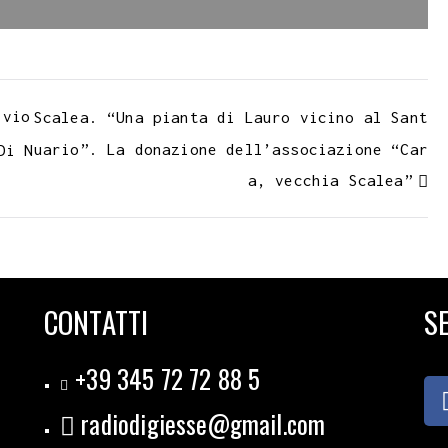
k
ivio
Scalea. “Una pianta di Lauro vicino al Sant
uario”. La donazione dell’associazione “Car
Di N
a, vecchia Scalea”
CONTATTI
SE
+39 345 72 72 88 5
radiodigiesse@gmail.com