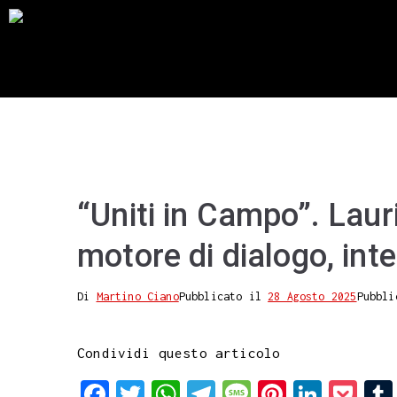
“Uniti in Campo”. Laur
motore di dialogo, int
Di
Martino Ciano
Pubblicato il
28 Agosto 2025
Pubbli
Condividi questo articolo
F
T
W
T
M
P
L
P