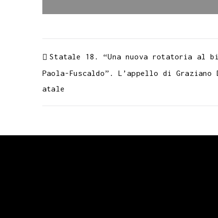
k
p
m
s
n
t
Statale 18. “Una nuova rotatoria al b
Paola-Fuscaldo”. L’appello di Graziano 
atale