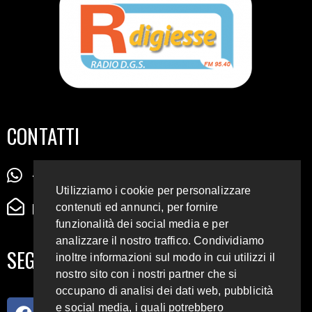
CONTATTI
+39 345 72 72 88 5
Utilizziamo i cookie per personalizzare
radiodigiesse@gmail.com
contenuti ed annunci, per fornire
funzionalità dei social media e per
analizzare il nostro traffico. Condividiamo
SEGUICI SUI SOCIAL
inoltre informazioni sul modo in cui utilizzi il
nostro sito con i nostri partner che si
occupano di analisi dei dati web, pubblicità
e social media, i quali potrebbero