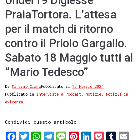
Under19 Digiesse
PraiaTortora. L’attesa
per il match di ritorno
contro il Priolo Gargallo.
Sabato 18 Maggio tutti al
“Mario Tedesco”
Di
Martino Ciano
Pubblicato il
16 Maggio 2024
Pubblicato in:
Interviste & Podcast
,
Notizie
,
Notizie in
evidenza
Condividi questo articolo
F
T
W
T
M
P
L
P
T
E