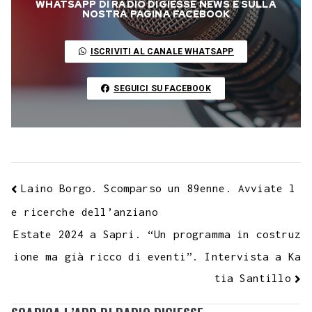
WHATSAPP DI RADIO DIGIESSE NEWS E SULLA
o
e
A
r
g
r
d
t
r
NOSTRA PAGINA FACEBOOK
L
o
r
p
a
e
e
I
i
ISCRIVITI AL CANALE WHATSAPP
k
p
m
s
n
n
t
k
SEGUICI SU FACEBOOK
Laino Borgo. Scomparso un 89enne. Avviate l
e ricerche dell’anziano
Estate 2024 a Sapri. “Un programma in costruz
ione ma già ricco di eventi”. Intervista a Ka
tia Santillo