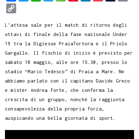
a
w
h
e
e
i
i
o
u
m
C
c
i
a
l
s
n
n
c
m
a
o
e
t
t
e
s
t
k
k
b
i
L’attesa sale per il match di ritorno degli
p
b
t
s
g
a
e
e
e
l
l
ottavi di finale della fase nazionale Under
y
19 tra la Digiesse PraiaTortora e il Priolo
o
e
A
r
g
r
d
t
r
L
Gargallo. Il fischio di inizio è previsto per
o
r
p
a
e
e
I
i
sabato 18 maggio, alle ore 15.30, presso lo
k
p
m
s
n
n
stadio “Mario Tedesco” di Praia a Mare. Ne
t
k
abbiamo parlato con il capitano Davide Greco
e mister Andrea Forte, che conferma la
crescita di un gruppo, nonché la raggiunta
consapevolezza della propria forza,
auspicando una bella giornata di sport.