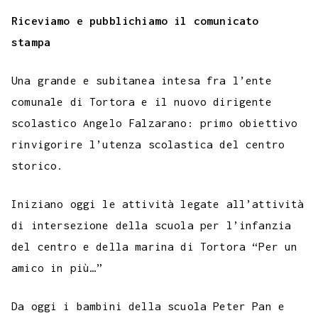
c
i
a
l
s
n
n
c
m
a
o
e
t
t
e
s
t
k
k
b
i
Riceviamo e pubblichiamo il comunicato
p
b
t
s
g
a
e
e
e
l
l
stampa
y
o
e
A
r
g
r
d
t
r
L
Una grande e subitanea intesa fra l’ente
o
r
p
a
e
e
I
i
comunale di Tortora e il nuovo dirigente
k
p
m
s
n
n
scolastico Angelo Falzarano: primo obiettivo
t
k
rinvigorire l’utenza scolastica del centro
storico.
Iniziano oggi le attività legate all’attività
di intersezione della scuola per l’infanzia
del centro e della marina di Tortora “Per un
amico in più…”
Da oggi i bambini della scuola Peter Pan e