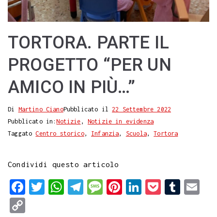
TORTORA. PARTE IL
PROGETTO “PER UN
AMICO IN PIÙ…”
Di
Martino Ciano
Pubblicato il
22 Settembre 2022
Pubblicato in:
Notizie
,
Notizie in evidenza
Taggato
Centro storico
,
Infanzia
,
Scuola
,
Tortora
Condividi questo articolo
F
T
W
T
M
P
L
P
T
E
a
w
h
e
e
i
i
o
u
m
C