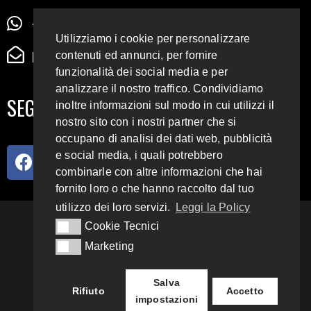
+39 345 72 72 88 5
Utilizziamo i cookie per personalizzare
radiodigiesse@gmail.com
contenuti ed annunci, per fornire
funzionalità dei social media e per
analizzare il nostro traffico. Condividiamo
SEGUICI SUI SOCIAL
inoltre informazioni sul modo in cui utilizzi il
nostro sito con i nostri partner che si
occupano di analisi dei dati web, pubblicità
e social media, i quali potrebbero
combinarle con altre informazioni che hai
fornito loro o che hanno raccolto dal tuo
utilizzo dei loro servizi.
Leggi la Policy
93.4 E 95.3 FM
Cookie Tecnici
Cookie Tecnici
Marketing
Marketing
Copyright 2018 – 2022
Radio Digiesse.
Salva
Rifiuto
Accetto
impostazioni
Privacy & Cookie Policy