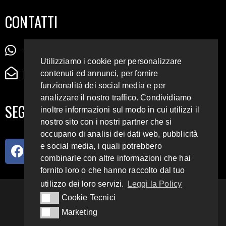
CONTATTI
+39 345 72 72 88 5
Utilizziamo i cookie per personalizzare
radiodigiesse@gmail.com
contenuti ed annunci, per fornire
funzionalità dei social media e per
analizzare il nostro traffico. Condividiamo
SEGUICI SUI SOCIAL
inoltre informazioni sul modo in cui utilizzi il
nostro sito con i nostri partner che si
occupano di analisi dei dati web, pubblicità
e social media, i quali potrebbero
combinarle con altre informazioni che hai
fornito loro o che hanno raccolto dal tuo
utilizzo dei loro servizi.
Leggi la Policy
93.4 E 95.3 FM
Cookie Tecnici
Cookie Tecnici
Marketing
Marketing
Copyright 2018 – 2022
Radio Digiesse.