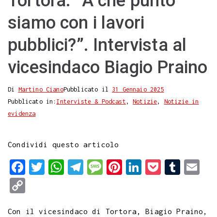
Tortora. “A che punto
siamo con i lavori
pubblici?”. Intervista al
vicesindaco Biagio Praino
Di
Martino Ciano
Pubblicato il
31 Gennaio 2025
Pubblicato in:
Interviste & Podcast
,
Notizie
,
Notizie in
evidenza
Condividi questo articolo
F
T
W
T
M
P
L
P
T
E
a
w
h
e
e
i
i
o
u
m
C
c
i
a
l
s
n
n
c
m
a
o
e
t
t
e
s
t
k
k
b
i
Con il vicesindaco di Tortora, Biagio Praino,
p