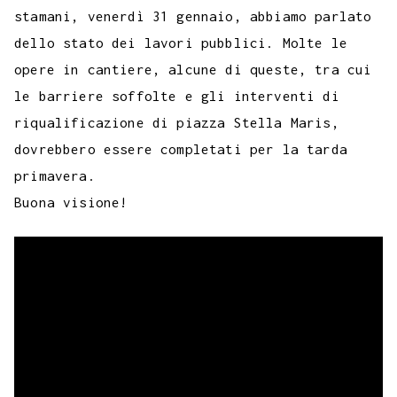
b
t
s
g
a
e
e
e
l
l
stamani, venerdì 31 gennaio, abbiamo parlato
y
dello stato dei lavori pubblici. Molte le
o
e
A
r
g
r
d
t
r
L
opere in cantiere, alcune di queste, tra cui
o
r
p
a
e
e
I
i
le barriere soffolte e gli interventi di
k
p
m
s
n
n
riqualificazione di piazza Stella Maris,
t
k
dovrebbero essere completati per la tarda
primavera.
Buona visione!