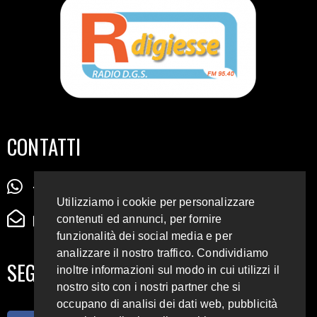
CONTATTI
+39 345 72 72 88 5
Utilizziamo i cookie per personalizzare
radiodigiesse@gmail.com
contenuti ed annunci, per fornire
funzionalità dei social media e per
analizzare il nostro traffico. Condividiamo
SEGUICI SUI SOCIAL
inoltre informazioni sul modo in cui utilizzi il
nostro sito con i nostri partner che si
occupano di analisi dei dati web, pubblicità