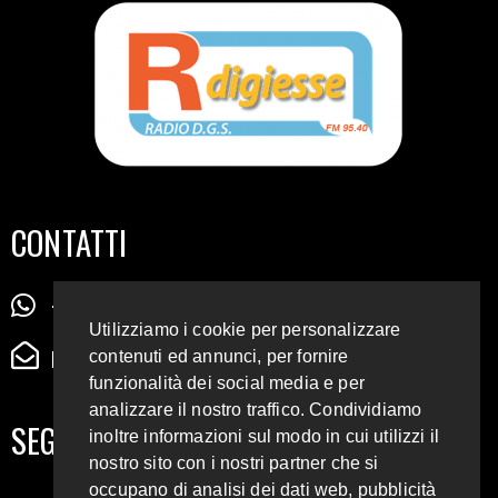
CONTATTI
+39 345 72 72 88 5
Utilizziamo i cookie per personalizzare
radiodigiesse@gmail.com
contenuti ed annunci, per fornire
funzionalità dei social media e per
analizzare il nostro traffico. Condividiamo
SEGUICI SUI SOCIAL
inoltre informazioni sul modo in cui utilizzi il
nostro sito con i nostri partner che si
occupano di analisi dei dati web, pubblicità