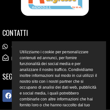
CONTATTI
+39 345 72 72 88 5
Utilizziamo i cookie per personalizzare
radiodigiesse@gmail.com
contenuti ed annunci, per fornire
funzionalità dei social media e per
analizzare il nostro traffico. Condividiamo
SEGUICI SUI SOCIAL
inoltre informazioni sul modo in cui utilizzi il
nostro sito con i nostri partner che si
occupano di analisi dei dati web, pubblicità
e social media, i quali potrebbero
combinarle con altre informazioni che hai
fornito loro o che hanno raccolto dal tuo