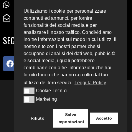
+39 345 72 72 88 5
Utilizziamo i cookie per personalizzare
radiodigiesse@gmail.com
contenuti ed annunci, per fornire
funzionalità dei social media e per
analizzare il nostro traffico. Condividiamo
SEGUICI SUI SOCIAL
inoltre informazioni sul modo in cui utilizzi il
nostro sito con i nostri partner che si
occupano di analisi dei dati web, pubblicità
e social media, i quali potrebbero
combinarle con altre informazioni che hai
fornito loro o che hanno raccolto dal tuo
utilizzo dei loro servizi.
Leggi la Policy
93.4 E 95.3 FM
Cookie Tecnici
Cookie Tecnici
Marketing
Marketing
Copyright 2018 – 2022
Radio Digiesse.
Salva
Rifiuto
Accetto
impostazioni
Privacy & Cookie Policy
Sito disegnato da
yoursocialnoise
.