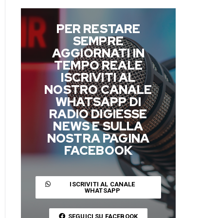
PER RESTARE
SEMPRE
AGGIORNATI IN
TEMPO REALE
ISCRIVITI AL
NOSTRO CANALE
WHATSAPP DI
RADIO DIGIESSE
NEWS E SULLA
NOSTRA PAGINA
FACEBOOK
ISCRIVITI AL CANALE
WHATSAPP
SEGUICI SU FACEBOOK