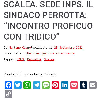
SCALEA. SEDE INPS. IL
SINDACO PERROTTA:
“INCONTRO PROFICUO
CON TRIDICO”
Di
Martino Ciano
Pubblicato il
28 Settembre 2022
Pubblicato in:
Notizie
,
Notizie in evidenza
Taggato
INPS
,
Perrotta
,
Scalea
Condividi questo articolo
F
T
W
T
M
P
L
P
T
E
a
w
h
e
e
i
i
o
u
m
C
c
i
a
l
s
n
n
c
m
a
o