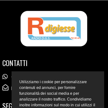
CONTATTI
+39 345 72 72 88 5
Utilizziamo i cookie per personalizzare
radiodigiesse@gmail.com
contenuti ed annunci, per fornire
funzionalità dei social media e per
analizzare il nostro traffico. Condividiamo
SEGUICI SUI SOCIAL
inoltre informazioni sul modo in cui utilizzi il