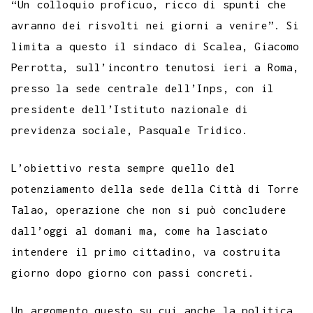
e
t
t
e
s
t
k
k
b
i
“Un colloquio proficuo, ricco di spunti che
p
b
t
s
g
a
e
e
e
l
l
avranno dei risvolti nei giorni a venire”. Si
y
limita a questo il sindaco di Scalea, Giacomo
o
e
A
r
g
r
d
t
r
L
Perrotta, sull’incontro tenutosi ieri a Roma,
o
r
p
a
e
e
I
i
presso la sede centrale dell’Inps, con il
k
p
m
s
n
n
presidente dell’Istituto nazionale di
t
k
previdenza sociale, Pasquale Tridico.
L’obiettivo resta sempre quello del
potenziamento della sede della Città di Torre
Talao, operazione che non si può concludere
dall’oggi al domani ma, come ha lasciato
intendere il primo cittadino, va costruita
giorno dopo giorno con passi concreti.
Un argomento questo su cui anche la politica