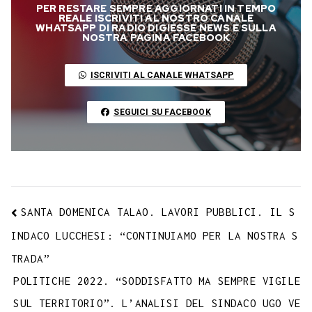
p
PER RESTARE SEMPRE AGGIORNATI IN TEMPO
b
t
s
g
a
e
e
e
l
l
y
REALE ISCRIVITI AL NOSTRO CANALE
WHATSAPP DI RADIO DIGIESSE NEWS E SULLA
o
e
A
r
g
r
d
t
r
NOSTRA PAGINA FACEBOOK
L
o
r
p
a
e
e
I
i
ISCRIVITI AL CANALE WHATSAPP
k
p
m
s
n
n
t
k
SEGUICI SU FACEBOOK
SANTA DOMENICA TALAO. LAVORI PUBBLICI. IL S
INDACO LUCCHESI: “CONTINUIAMO PER LA NOSTRA S
TRADA”
POLITICHE 2022. “SODDISFATTO MA SEMPRE VIGILE
SUL TERRITORIO”. L’ANALISI DEL SINDACO UGO VE