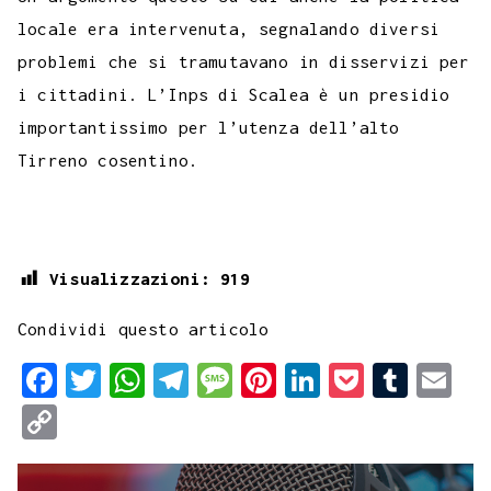
locale era intervenuta, segnalando diversi
problemi che si tramutavano in disservizi per
i cittadini. L’Inps di Scalea è un presidio
importantissimo per l’utenza dell’alto
Tirreno cosentino.
Visualizzazioni:
919
Condividi questo articolo
F
T
W
T
M
P
L
P
T
E
a
w
h
e
e
i
i
o
u
m
C
c
i
a
l
s
n
n
c
m
a
o
e
t
t
e
s
t
k
k
b
i