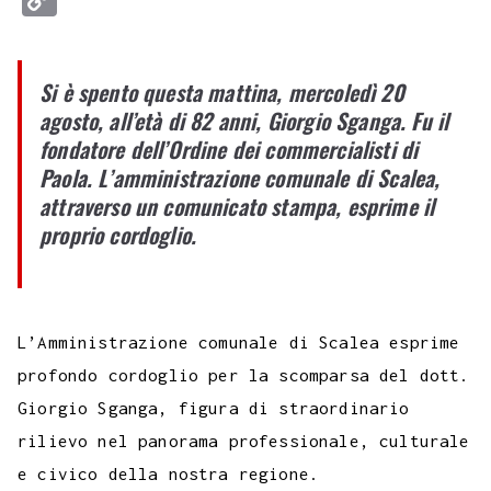
c
i
a
l
s
n
n
c
m
a
o
e
t
t
e
s
t
k
k
b
i
p
Si è spento questa mattina, mercoledì 20
b
t
s
g
a
e
e
e
l
l
y
agosto, all’età di 82 anni, Giorgio Sganga. Fu il
o
e
A
r
g
r
d
t
r
L
fondatore dell’Ordine dei commercialisti di
o
r
p
a
e
e
I
i
Paola. L’amministrazione comunale di Scalea,
k
p
m
s
n
attraverso un comunicato stampa, esprime il
n
proprio cordoglio.
t
k
L’Amministrazione comunale di Scalea esprime
profondo cordoglio per la scomparsa del dott.
Giorgio Sganga, figura di straordinario
rilievo nel panorama professionale, culturale
e civico della nostra regione.