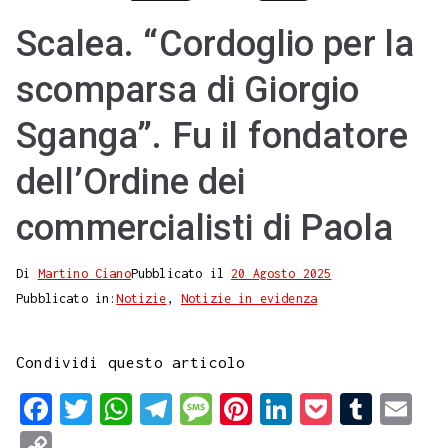
Scalea. “Cordoglio per la
scomparsa di Giorgio
Sganga”. Fu il fondatore
dell’Ordine dei
commercialisti di Paola
Di
Martino Ciano
Pubblicato il
20 Agosto 2025
Pubblicato in:
Notizie
,
Notizie in evidenza
Condividi questo articolo
F
T
W
T
M
P
L
P
T
E
a
w
h
e
e
i
i
o
u
m
C