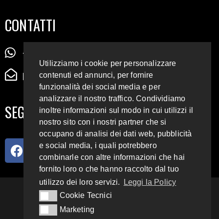
CONTATTI
+39 345 72 72 88 5
Utilizziamo i cookie per personalizzare
radiodigiesse@gmail.com
contenuti ed annunci, per fornire
funzionalità dei social media e per
analizzare il nostro traffico. Condividiamo
SEGUICI SUI SOCIAL
inoltre informazioni sul modo in cui utilizzi il
nostro sito con i nostri partner che si
occupano di analisi dei dati web, pubblicità
e social media, i quali potrebbero
combinarle con altre informazioni che hai
fornito loro o che hanno raccolto dal tuo
utilizzo dei loro servizi.
Leggi la Policy
93.4 E 95.3 FM
Cookie Tecnici
Cookie Tecnici
Marketing
Marketing