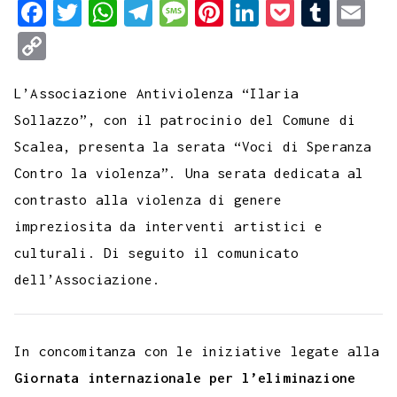
F
T
W
T
M
P
L
P
T
E
a
w
h
e
e
i
i
o
u
m
C
c
i
a
l
s
n
n
c
m
a
o
e
t
t
e
s
t
k
k
b
i
L’Associazione Antiviolenza “Ilaria
p
b
t
s
g
a
e
e
e
l
l
Sollazzo”, con il patrocinio del Comune di
y
Scalea, presenta la serata “Voci di Speranza
o
e
A
r
g
r
d
t
r
L
Contro la violenza”. Una serata dedicata al
o
r
p
a
e
e
I
i
contrasto alla violenza di genere
k
p
m
s
n
n
impreziosita da interventi artistici e
t
k
culturali. Di seguito il comunicato
dell’Associazione.
In concomitanza con le iniziative legate alla
Giornata internazionale per l’eliminazione