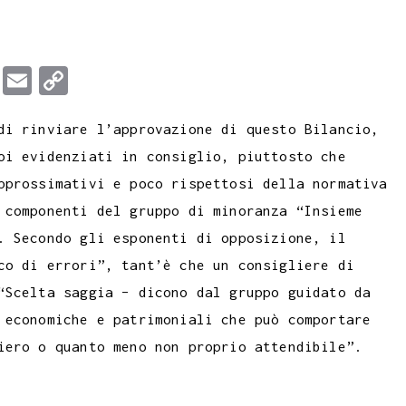
T
E
C
u
m
o
di rinviare l’approvazione di questo Bilancio,
m
a
p
oi evidenziati in consiglio, piuttosto che
b
i
y
pprossimativi e poco rispettosi della normativa
l
l
L
 componenti del gruppo di minoranza “Insieme
r
i
. Secondo gli esponenti di opposizione, il
n
co di errori”, tant’è che un consigliere di
k
“Scelta saggia – dicono dal gruppo guidato da
 economiche e patrimoniali che può comportare
iero o quanto meno non proprio attendibile”.