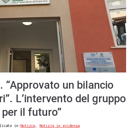
. “Approvato un bilancio
ri”. L’intervento del gruppo
per il futuro”
licato in:
Notizie
,
Notizie in evidenza