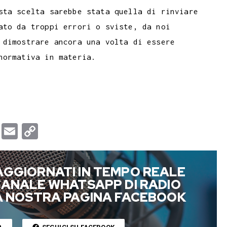
sta scelta sarebbe stata quella di rinviare
ato da troppi errori o sviste, da noi
 dimostrare ancora una volta di essere
normativa in materia.
T
E
C
u
m
o
m
a
p
AGGIORNATI IN TEMPO REALE
b
i
y
 CANALE WHATSAPP DI RADIO
l
l
L
LA NOSTRA PAGINA FACEBOOK
r
i