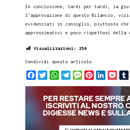
In conclusione, tardi per tardi, la giu
l’approvazione di questo Bilancio, vizi
evidenziati in consiglio, piuttosto che
approssimativi e poco rispettosi della 
Visualizzazioni:
250
Condividi questo articolo
F
T
W
T
M
P
L
P
a
w
h
e
e
i
i
o
c
i
a
l
s
n
n
c
PER RESTARE SEMPRE 
e
t
t
e
s
t
k
k
ISCRIVITI AL NOSTRO
b
t
s
g
a
e
e
e
DIGIESSE NEWS E SUL
o
e
A
r
g
r
d
t