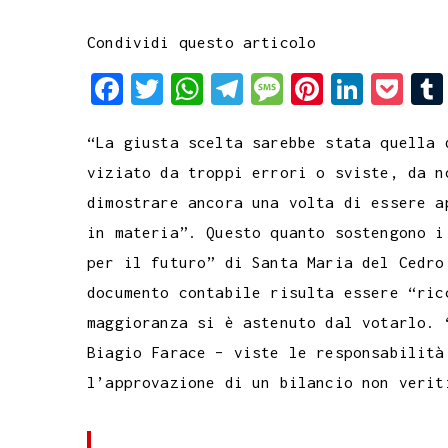
Condividi questo articolo
F
T
W
T
M
P
L
P
a
w
h
e
e
i
i
o
“La giusta scelta sarebbe stata quella 
c
i
a
l
s
n
n
c
viziato da troppi errori o sviste, da n
e
t
t
e
s
t
k
k
dimostrare ancora una volta di essere a
b
t
s
g
a
e
e
e
in materia”. Questo quanto sostengono i
o
e
A
r
g
r
d
t
per il futuro” di Santa Maria del Cedro
o
r
p
a
e
e
I
documento contabile risulta essere “ric
k
p
m
s
n
maggioranza si è astenuto dal votarlo. 
t
Biagio Farace – viste le responsabilità
l’approvazione di un bilancio non verit