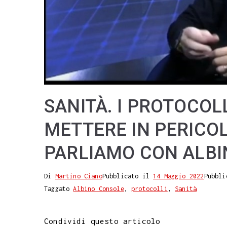
SANITÀ. I PROTOCOL
METTERE IN PERICOL
PARLIAMO CON ALB
Di
Martino Ciano
Pubblicato il
14 Maggio 2022
Pubbli
Taggato
Albino Console
,
protocolli
,
Sanità
Condividi questo articolo