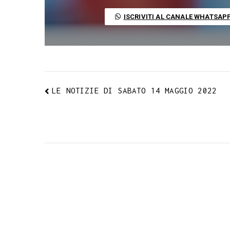
o
e
A
r
g
r
d
t
o
r
p
a
e
e
I
ISCRIVITI AL CANALE WHATSAP
k
p
m
s
n
t
LE NOTIZIE DI SABATO 14 MAGGIO 2022