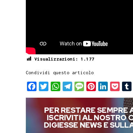
Visualizzazioni:
1.177
Condividi questo articolo
F
T
W
T
M
P
L
P
a
w
h
e
e
i
i
o
c
i
a
l
s
n
n
c
PER RESTARE SEMPRE 
e
t
t
e
s
t
k
k
ISCRIVITI AL NOSTRO
b
t
s
g
a
e
e
e
DIGIESSE NEWS E SUL