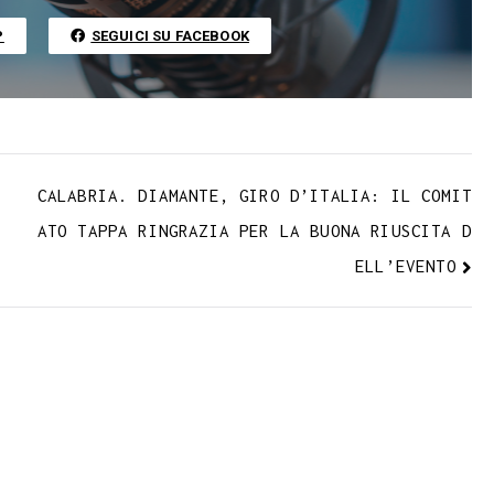
r
i
n
P
SEGUICI SU FACEBOOK
k
CALABRIA. DIAMANTE, GIRO D’ITALIA: IL COMIT
ATO TAPPA RINGRAZIA PER LA BUONA RIUSCITA D
ELL’EVENTO