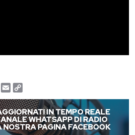
T
E
C
u
m
o
m
a
p
AGGIORNATI IN TEMPO REALE
b
i
y
 CANALE WHATSAPP DI RADIO
l
l
L
LA NOSTRA PAGINA FACEBOOK