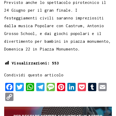
Previsto anche lo spettacolo pirotecnico il
24 Giugno per il gran finale. I
festeggiamenti civili saranno impreziositi
dalla musica Popolare con Castrum, Antonio
Grosso School, e dai giochi popolari e il
divertimento per bambini in piazza monumento,
Domenica 22 in Piazza Monumento.
Visualizzazioni:
553
Condividi questo articolo
F
T
W
T
M
P
L
P
T
E
a
w
h
e
e
i
i
o
u
m
C
c
i
a
l
s
n
n
c
m
a
o
e
t
t
e
s
t
k
k
b
i
p