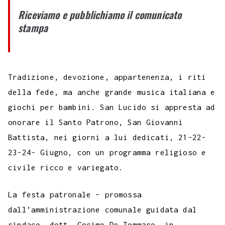
e
t
t
e
s
t
k
k
b
i
p
Riceviamo e pubblichiamo il comunicato
b
t
s
g
a
e
e
e
l
l
y
stampa
o
e
A
r
g
r
d
t
r
L
o
r
p
a
e
e
I
i
k
p
m
s
n
n
Tradizione, devozione, appartenenza, i riti
t
k
della fede, ma anche grande musica italiana e
giochi per bambini. San Lucido si appresta ad
onorare il Santo Patrono, San Giovanni
Battista, nei giorni a lui dedicati, 21-22-
23-24- Giugno, con un programma religioso e
civile ricco e variegato.
La festa patronale – promossa
dall’amministrazione comunale guidata dal
sindaco, dott. Cosimo De Tommaso, in