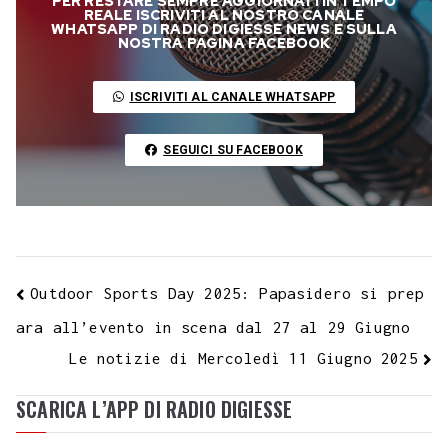
PER RESTARE SEMPRE AGGIORNATI IN TEMPO
b
t
s
g
a
e
e
e
l
l
y
REALE ISCRIVITI AL NOSTRO CANALE
WHATSAPP DI RADIO DIGIESSE NEWS E SULLA
o
e
A
r
g
r
d
t
r
NOSTRA PAGINA FACEBOOK
L
o
r
p
a
e
e
I
i
ISCRIVITI AL CANALE WHATSAPP
k
p
m
s
n
n
t
k
SEGUICI SU FACEBOOK
Outdoor Sports Day 2025: Papasidero si prep
ara all’evento in scena dal 27 al 29 Giugno
Le notizie di Mercoledì 11 Giugno 2025
SCARICA L’APP DI RADIO DIGIESSE