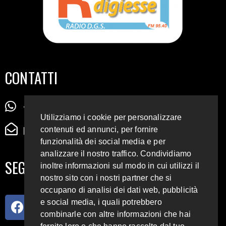
CONTATTI
+39 345 72 72 88 5
Utilizziamo i cookie per personalizzare
radiodigiesse@gmail.com
contenuti ed annunci, per fornire
funzionalità dei social media e per
analizzare il nostro traffico. Condividiamo
SEGUICI SUI SOCIAL
inoltre informazioni sul modo in cui utilizzi il
nostro sito con i nostri partner che si
occupano di analisi dei dati web, pubblicità
e social media, i quali potrebbero
combinarle con altre informazioni che hai