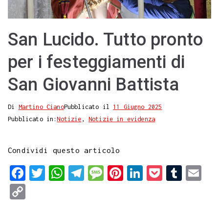
San Lucido. Tutto pronto
per i festeggiamenti di
San Giovanni Battista
Di
Martino Ciano
Pubblicato il
11 Giugno 2025
Pubblicato in:
Notizie
,
Notizie in evidenza
Condividi questo articolo
F
T
W
T
M
P
L
P
T
E
a
w
h
e
e
i
i
o
u
m
C
c
i
a
l
s
n
n
c
m
a
o