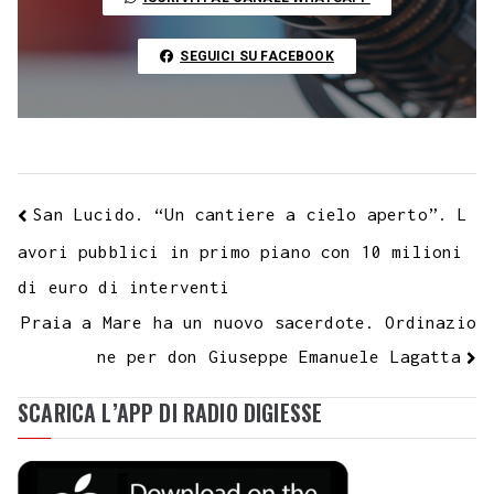
k
p
m
s
n
n
t
k
SEGUICI SU FACEBOOK
San Lucido. “Un cantiere a cielo aperto”. L
avori pubblici in primo piano con 10 milioni
di euro di interventi
Praia a Mare ha un nuovo sacerdote. Ordinazio
ne per don Giuseppe Emanuele Lagatta
SCARICA L’APP DI RADIO DIGIESSE