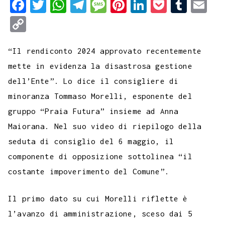
F
T
W
T
M
P
L
P
T
E
a
w
h
e
e
i
i
o
u
m
C
c
i
a
l
s
n
n
c
m
a
o
e
t
t
e
s
t
k
k
b
i
“Il rendiconto 2024 approvato recentemente
p
b
t
s
g
a
e
e
e
l
l
mette in evidenza la disastrosa gestione
y
dell’Ente”. Lo dice il consigliere di
o
e
A
r
g
r
d
t
r
L
minoranza Tommaso Morelli, esponente del
o
r
p
a
e
e
I
i
gruppo “Praia Futura” insieme ad Anna
k
p
m
s
n
n
Maiorana. Nel suo video di riepilogo della
t
k
seduta di consiglio del 6 maggio, il
componente di opposizione sottolinea “il
costante impoverimento del Comune”.
Il primo dato su cui Morelli riflette è
l’avanzo di amministrazione, sceso dai 5