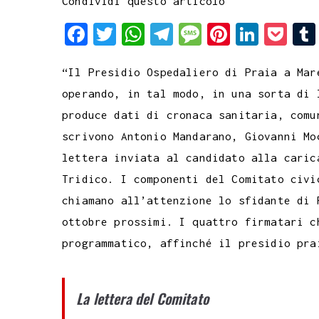
Condividi questo articolo
F
T
W
T
M
P
L
P
a
w
h
e
e
i
i
o
“Il Presidio Ospedaliero di Praia a Mar
c
i
a
l
s
n
n
c
operando, in tal modo, in una sorta di 
e
t
t
e
s
t
k
k
produce dati di cronaca sanitaria, comu
b
t
s
g
a
e
e
e
scrivono Antonio Mandarano, Giovanni Mo
o
e
A
r
g
r
d
t
lettera inviata al candidato alla caric
o
r
p
a
e
e
I
Tridico. I componenti del Comitato civi
k
p
m
s
n
chiamano all’attenzione lo sfidante di 
t
ottobre prossimi. I quattro firmatari c
programmatico, affinché il presidio pra
La lettera del Comitato