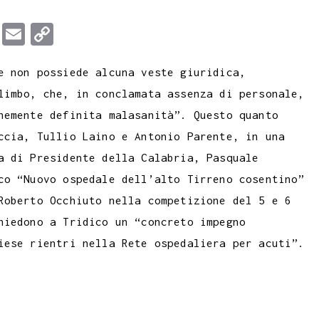
T
E
C
u
m
o
e non possiede alcuna veste giuridica,
m
a
p
limbo, che, in conclamata assenza di personale,
b
i
y
nemente definita malasanità”. Questo quanto
l
l
L
ccia, Tullio Laino e Antonio Parente, in una
r
i
a di Presidente della Calabria, Pasquale
n
co “Nuovo ospedale dell’alto Tirreno cosentino”
k
Roberto Occhiuto nella competizione del 5 e 6
hiedono a Tridico un “concreto impegno
iese rientri nella Rete ospedaliera per acuti”.