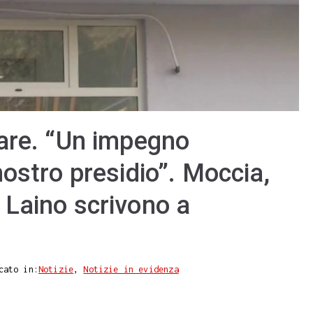
are. “Un impegno
ostro presidio”. Moccia,
Laino scrivono a
cato in:
Notizie
,
Notizie in evidenza