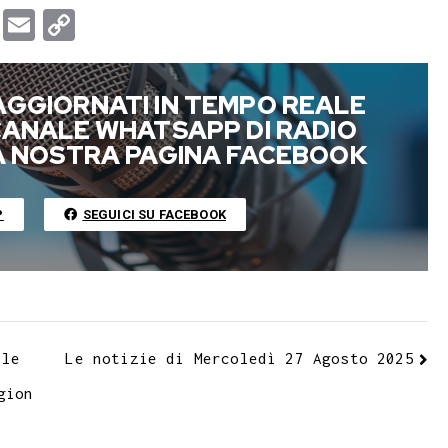
T
E
C
u
m
o
m
a
p
AGGIORNATI IN TEMPO REALE
b
i
y
 CANALE WHATSAPP DI RADIO
l
l
L
LA NOSTRA PAGINA FACEBOOK
r
i
n
P
SEGUICI SU FACEBOOK
k
lle
Le notizie di Mercoledì 27 Agosto 2025
gion