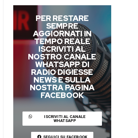
PER RESTARE
SEMPRE
AGGIORNATI IN
TEMPO REALE
ISCRIVITI AL
NOSTRO CANALE
WHATSAPP DI
RADIO DIGIESSE
NEWS E SULLA
NOSTRA PAGINA
FACEBOOK
ISCRIVITI AL CANALE
WHATSAPP
SEGUICI SU FACEBOOK