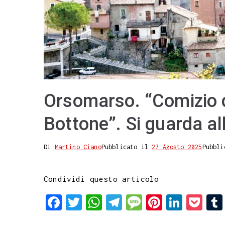
Orsomarso. “Comizio d
Bottone”. Si guarda al
Di
Martino Ciano
Pubblicato il
27 Agosto 2025
Pubbli
Condividi questo articolo
F
T
W
T
M
P
L
P
a
w
h
e
e
i
i
o