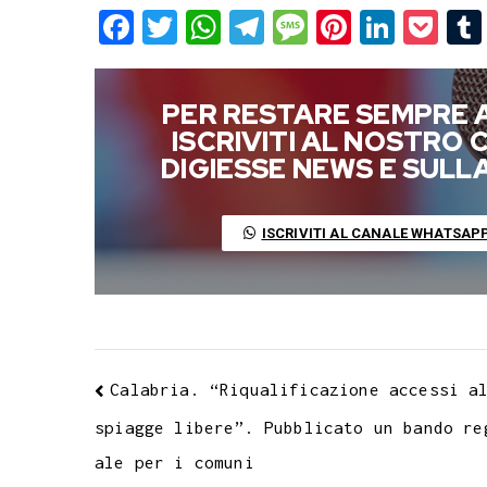
F
T
W
T
M
P
L
P
a
w
h
e
e
i
i
o
c
i
a
l
s
n
n
c
PER RESTARE SEMPRE 
e
t
t
e
s
t
k
k
ISCRIVITI AL NOSTRO
b
t
s
g
a
e
e
e
DIGIESSE NEWS E SUL
o
e
A
r
g
r
d
t
o
r
p
a
e
e
I
ISCRIVITI AL CANALE WHATSAP
k
p
m
s
n
t
Calabria. “Riqualificazione accessi a
spiagge libere”. Pubblicato un bando re
ale per i comuni