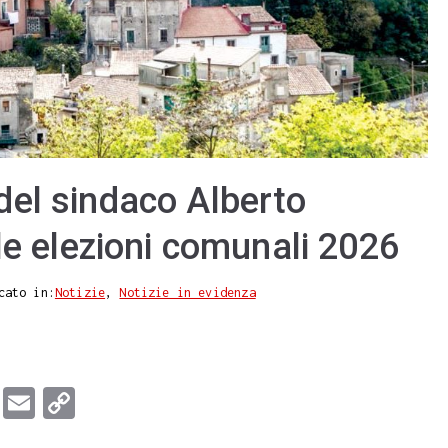
el sindaco Alberto
le elezioni comunali 2026
cato in:
Notizie
,
Notizie in evidenza
T
E
C
u
m
o