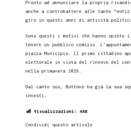
Pronto ad annunciare la propria ricandi
c
i
a
l
s
n
n
c
anche a controbattere alle tante “notiz
e
t
t
e
s
t
k
k
giro in questi anni di attività politic
b
t
s
g
a
e
e
e
o
e
A
r
g
r
d
t
Sono questi i motivi che hanno spinto i
o
r
p
a
e
e
I
tenere un pubblico comizio. L’appuntame
k
p
m
s
n
piazza Municipio. Il primo cittadino ap
t
elettorale in vista del rinnovo del con
nella primavera 2026.
Dal canto suo, Bottone ha già la sua sq
innesti.
Visualizzazioni:
488
Condividi questo articolo