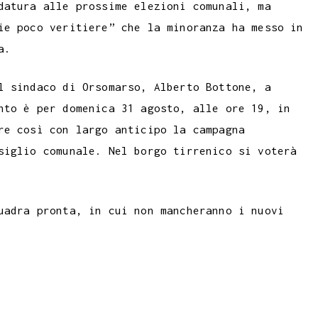
datura alle prossime elezioni comunali, ma
m
a
p
ie poco veritiere” che la minoranza ha messo in
b
i
y
a.
l
l
L
r
i
l sindaco di Orsomarso, Alberto Bottone, a
n
nto è per domenica 31 agosto, alle ore 19, in
k
re così con largo anticipo la campagna
siglio comunale. Nel borgo tirrenico si voterà
uadra pronta, in cui non mancheranno i nuovi